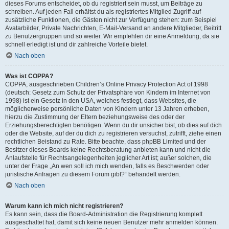
dieses Forums entscheidet, ob du registriert sein musst, um Beiträge zu
schreiben. Auf jeden Fall erhältst du als registriertes Mitglied Zugriff auf
zusätzliche Funktionen, die Gästen nicht zur Verfügung stehen: zum Beispiel
Avatarbilder, Private Nachrichten, E-Mail-Versand an andere Mitglieder, Beitritt
zu Benutzergruppen und so weiter. Wir empfehlen dir eine Anmeldung, da sie
schnell erledigt ist und dir zahlreiche Vorteile bietet.
Nach oben
Was ist COPPA?
COPPA, ausgeschrieben Children’s Online Privacy Protection Act of 1998
(deutsch: Gesetz zum Schutz der Privatsphäre von Kindern im Internet von
1998) ist ein Gesetz in den USA, welches festlegt, dass Websites, die
möglicherweise persönliche Daten von Kindern unter 13 Jahren erheben,
hierzu die Zustimmung der Eltern beziehungsweise des oder der
Erziehungsberechtigten benötigen. Wenn du dir unsicher bist, ob dies auf dich
oder die Website, auf der du dich zu registrieren versuchst, zutrifft, ziehe einen
rechtlichen Beistand zu Rate. Bitte beachte, dass phpBB Limited und der
Besitzer dieses Boards keine Rechtsberatung anbieten kann und nicht die
Anlaufstelle für Rechtsangelegenheiten jeglicher Art ist; außer solchen, die
unter der Frage „An wen soll ich mich wenden, falls es Beschwerden oder
juristische Anfragen zu diesem Forum gibt?“ behandelt werden.
Nach oben
Warum kann ich mich nicht registrieren?
Es kann sein, dass die Board-Administration die Registrierung komplett
ausgeschaltet hat, damit sich keine neuen Benutzer mehr anmelden können.