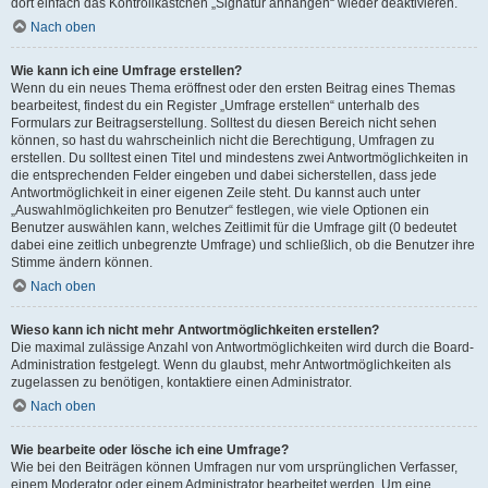
dort einfach das Kontrollkästchen „Signatur anhängen“ wieder deaktivieren.
Nach oben
Wie kann ich eine Umfrage erstellen?
Wenn du ein neues Thema eröffnest oder den ersten Beitrag eines Themas
bearbeitest, findest du ein Register „Umfrage erstellen“ unterhalb des
Formulars zur Beitragserstellung. Solltest du diesen Bereich nicht sehen
können, so hast du wahrscheinlich nicht die Berechtigung, Umfragen zu
erstellen. Du solltest einen Titel und mindestens zwei Antwortmöglichkeiten in
die entsprechenden Felder eingeben und dabei sicherstellen, dass jede
Antwortmöglichkeit in einer eigenen Zeile steht. Du kannst auch unter
„Auswahlmöglichkeiten pro Benutzer“ festlegen, wie viele Optionen ein
Benutzer auswählen kann, welches Zeitlimit für die Umfrage gilt (0 bedeutet
dabei eine zeitlich unbegrenzte Umfrage) und schließlich, ob die Benutzer ihre
Stimme ändern können.
Nach oben
Wieso kann ich nicht mehr Antwortmöglichkeiten erstellen?
Die maximal zulässige Anzahl von Antwortmöglichkeiten wird durch die Board-
Administration festgelegt. Wenn du glaubst, mehr Antwortmöglichkeiten als
zugelassen zu benötigen, kontaktiere einen Administrator.
Nach oben
Wie bearbeite oder lösche ich eine Umfrage?
Wie bei den Beiträgen können Umfragen nur vom ursprünglichen Verfasser,
einem Moderator oder einem Administrator bearbeitet werden. Um eine