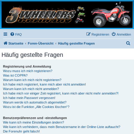
3-Wheelers Germany
Honda, Yamaha, Kawasaki Trike
FAQ
Registrieren
Anmelden
S
Startseite
Foren-Übersicht
Häufig gestellte Fragen
u
Häufig gestellte Fragen
c
h
Registrierung und Anmeldung
Wozu muss ich mich registrieren?
e
Was ist COPPA?
Warum kann ich mich nicht registrieren?
Ich habe mich registriert, kann mich aber nicht anmelden!
Warum kann ich mich nicht anmelden?
Ich habe mich vor einiger Zeit registriert, kann mich aber nicht mehr anmelden?!
Ich habe mein Passwort vergessen!
Warum werde ich automatisch abgemeldet?
Wozu ist die Funktion „Alle Cookies löschen“?
Benutzerpräferenzen und -einstellungen
Wie kann ich meine Einstellungen ändern?
Wie kann ich verhindern, dass mein Benutzername in der Online-Liste auftaucht?
Die Forenuhr geht falsch!