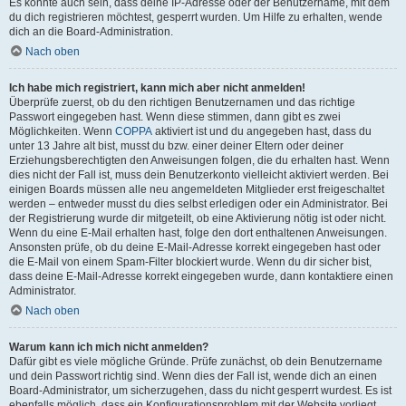
Es könnte auch sein, dass deine IP-Adresse oder der Benutzername, mit dem
du dich registrieren möchtest, gesperrt wurden. Um Hilfe zu erhalten, wende
dich an die Board-Administration.
Nach oben
Ich habe mich registriert, kann mich aber nicht anmelden!
Überprüfe zuerst, ob du den richtigen Benutzernamen und das richtige
Passwort eingegeben hast. Wenn diese stimmen, dann gibt es zwei
Möglichkeiten. Wenn
COPPA
aktiviert ist und du angegeben hast, dass du
unter 13 Jahre alt bist, musst du bzw. einer deiner Eltern oder deiner
Erziehungsberechtigten den Anweisungen folgen, die du erhalten hast. Wenn
dies nicht der Fall ist, muss dein Benutzerkonto vielleicht aktiviert werden. Bei
einigen Boards müssen alle neu angemeldeten Mitglieder erst freigeschaltet
werden – entweder musst du dies selbst erledigen oder ein Administrator. Bei
der Registrierung wurde dir mitgeteilt, ob eine Aktivierung nötig ist oder nicht.
Wenn du eine E-Mail erhalten hast, folge den dort enthaltenen Anweisungen.
Ansonsten prüfe, ob du deine E-Mail-Adresse korrekt eingegeben hast oder
die E-Mail von einem Spam-Filter blockiert wurde. Wenn du dir sicher bist,
dass deine E-Mail-Adresse korrekt eingegeben wurde, dann kontaktiere einen
Administrator.
Nach oben
Warum kann ich mich nicht anmelden?
Dafür gibt es viele mögliche Gründe. Prüfe zunächst, ob dein Benutzername
und dein Passwort richtig sind. Wenn dies der Fall ist, wende dich an einen
Board-Administrator, um sicherzugehen, dass du nicht gesperrt wurdest. Es ist
ebenfalls möglich, dass ein Konfigurationsproblem mit der Website vorliegt,