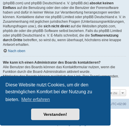
(phpBB.com) und phpBB Deutschland e. V. (phpBB.de)
absolut keinen
Einfluss
auf die Benutzung oder den oder die Benutzer der Forensoftware
haben und dafür in keiner Weise zur Verantwortung herangezogen werden
können. Kontaktiere daher nie phpBB Limited oder phpBB Deutschland e. V. in
Zusammenhang mit jeglichen juristischen Fragen (Unterlassungserklärungen,
Haftungsfragen usw.), die
sich nicht direkt
auf die Websiten phpbb.com,
phpbb.de oder die phpBB-Software selbst beziehen. Falls du phpBB Limited
oder phpBB Deutschland e. V. E-Mails schreibst, die die
Softwarenutzung
durch Dritte
betreffen, so wirst du, wenn überhaupt, höchstens eine knappe
Antwort erhalten.
Nach oben
Wie kann ich einen Administrator des Boards kontaktieren?
Alle Benutzer des Boards können das Kontaktformular nutzen, wenn die
Funktion durch die Board-Administration aktiviert wurde.
Mitglieder des Boards können zusätzlich den Link „Das Team“ verwenden.
Nach oben
Diese Website nutzt Cookies, um dir den
bestmöglichen Komfort bei der Nutzung zu
Gehe zu
bieten.
Mehr erfahren
Startseite
Foren-Übersicht
Alle Zeiten sind
UTC+02:00
Verstanden!
Powered by
phpBB
® Forum Software © phpBB Limited
Deutsche Übersetzung durch
phpBB.de
Datenschutz
|
Nutzungsbedingungen