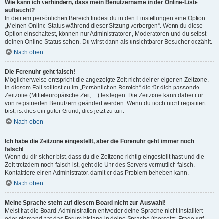
Wie kann ich verhindern, dass mein Benutzername in der Online-Liste
auftaucht?
In deinem persönlichen Bereich findest du in den Einstellungen eine Option
„Meinen Online-Status während dieser Sitzung verbergen“. Wenn du diese
Option einschaltest, können nur Administratoren, Moderatoren und du selbst
deinen Online-Status sehen. Du wirst dann als unsichtbarer Besucher gezählt.
Nach oben
Die Forenuhr geht falsch!
Möglicherweise entspricht die angezeigte Zeit nicht deiner eigenen Zeitzone.
In diesem Fall solltest du im „Persönlichen Bereich“ die für dich passende
Zeitzone (Mitteleuropäische Zeit, ...) festlegen. Die Zeitzone kann dabei nur
von registrierten Benutzern geändert werden. Wenn du noch nicht registriert
bist, ist dies ein guter Grund, dies jetzt zu tun.
Nach oben
Ich habe die Zeitzone eingestellt, aber die Forenuhr geht immer noch
falsch!
Wenn du dir sicher bist, dass du die Zeitzone richtig eingestellt hast und die
Zeit trotzdem noch falsch ist, geht die Uhr des Servers vermutlich falsch.
Kontaktiere einen Administrator, damit er das Problem beheben kann.
Nach oben
Meine Sprache steht auf diesem Board nicht zur Auswahl!
Meist hat die Board-Administration entweder deine Sprache nicht installiert
oder niemand hat das Forum bislang in deine Sprache übersetzt. Frage ggf.