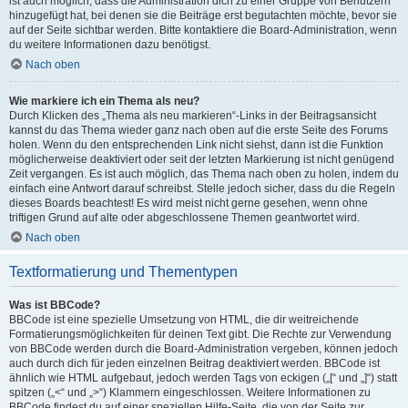
ist auch möglich, dass die Administration dich zu einer Gruppe von Benutzern
hinzugefügt hat, bei denen sie die Beiträge erst begutachten möchte, bevor sie
auf der Seite sichtbar werden. Bitte kontaktiere die Board-Administration, wenn
du weitere Informationen dazu benötigst.
Nach oben
Wie markiere ich ein Thema als neu?
Durch Klicken des „Thema als neu markieren“-Links in der Beitragsansicht
kannst du das Thema wieder ganz nach oben auf die erste Seite des Forums
holen. Wenn du den entsprechenden Link nicht siehst, dann ist die Funktion
möglicherweise deaktiviert oder seit der letzten Markierung ist nicht genügend
Zeit vergangen. Es ist auch möglich, das Thema nach oben zu holen, indem du
einfach eine Antwort darauf schreibst. Stelle jedoch sicher, dass du die Regeln
dieses Boards beachtest! Es wird meist nicht gerne gesehen, wenn ohne
triftigen Grund auf alte oder abgeschlossene Themen geantwortet wird.
Nach oben
Textformatierung und Thementypen
Was ist BBCode?
BBCode ist eine spezielle Umsetzung von HTML, die dir weitreichende
Formatierungsmöglichkeiten für deinen Text gibt. Die Rechte zur Verwendung
von BBCode werden durch die Board-Administration vergeben, können jedoch
auch durch dich für jeden einzelnen Beitrag deaktiviert werden. BBCode ist
ähnlich wie HTML aufgebaut, jedoch werden Tags von eckigen („[“ und „]“) statt
spitzen („<“ und „>“) Klammern eingeschlossen. Weitere Informationen zu
BBCode findest du auf einer speziellen Hilfe-Seite, die von der Seite zur