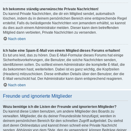
Ich bekomme ständig unerwünschte Private Nachrichten!
Du kannst Private Nachrichten, die dir ein Mitglied sendet, automatisch
löschen, indem du in deinem persönlichen Bereich eine entsprechende Regel
erstellst. Falls du belästigende Nachrichten von jemandem erhältst, so kannst
du dies auch einem Administrator melden. Dieser kann dem betreffenden
Mitglied dann verbieten, Private Nachrichten zu versenden.
Nach oben
Ich habe eine Spam-E-Mail von einem Mitglied dieses Forums erhalten!
Es tut uns leid, das zu hören. Das E-Mail-Formular dieses Forums hat einige
Sicherheitsvorkehrungen, die Benutzer, die solche Nachrichten senden,
identifizieren sollen. Du solltest einem Administrator die komplette E-Mail, die
du bekommen hast, weiterleiten. Dabei ist es ganz wichtig, die Kopfzeilen
(Headers) mitzuschicken. Diese enthalten Details über den Benutzer, der die
E-Mail verschickt hat. Der Administrator kann dann entsprechend reagieren.
Nach oben
Freunde und ignorierte Mitglieder
Wozu benötige ich die Listen der Freunde und ignorierten Mitglieder?
Du kannst diese Listen benutzen, um andere Mitglieder des Boards zu
verwalten. Mitglieder, die du deiner Freundesliste hinzufügst, werden in
deinem persönlichen Bereich für den schnellen Zugriff aufgelistet. Du siehst
dort deren Onlinestatus und kannst ihnen schnell eine Private Nachricht
senden. Abhängig von dem Style, den du verwendest, können Beiträge deiner