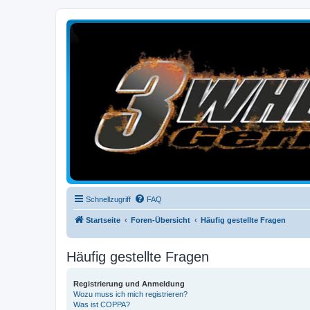
3-Wheelers Germany
Honda, Yamaha, Kawasaki Trike
Schnellzugriff
FAQ
Startseite
Foren-Übersicht
Häufig gestellte Fragen
Häufig gestellte Fragen
Registrierung und Anmeldung
Wozu muss ich mich registrieren?
Was ist COPPA?