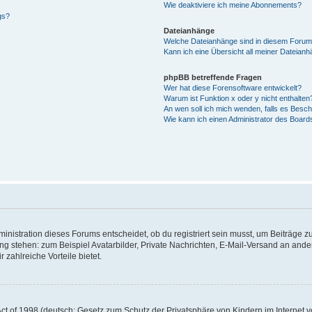
Wie deaktiviere ich meine Abonnements?
gs?
Dateianhänge
Welche Dateianhänge sind in diesem Forum
Kann ich eine Übersicht all meiner Dateian
phpBB betreffende Fragen
Wer hat diese Forensoftware entwickelt?
Warum ist Funktion x oder y nicht enthalten
An wen soll ich mich wenden, falls es Besc
Wie kann ich einen Administrator des Board
istration dieses Forums entscheidet, ob du registriert sein musst, um Beiträge zu s
ung stehen: zum Beispiel Avatarbilder, Private Nachrichten, E-Mail-Versand an ander
 zahlreiche Vorteile bietet.
t of 1998 (deutsch: Gesetz zum Schutz der Privatsphäre von Kindern im Internet vo