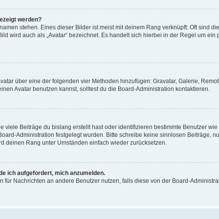
gezeigt werden?
amen stehen. Eines dieser Bilder ist meist mit deinem Rang verknüpft: Oft sind di
ld wird auch als „Avatar“ bezeichnet. Es handelt sich hierbei in der Regel um ein
 Avatar über eine der folgenden vier Methoden hinzufügen: Gravatar, Galerie, Rem
en Avatar benutzen kannst, solltest du die Board-Administration kontaktieren.
viele Beiträge du bislang erstellt hast oder identifizieren bestimmte Benutzer w
 Board-Administration festgelegt wurden. Bitte schreibe keine sinnlosen Beiträge
wird deinen Rang unter Umständen einfach wieder zurücksetzen.
rde ich aufgefordert, mich anzumelden.
ion für Nachrichten an andere Benutzer nutzen, falls diese von der Board-Administ