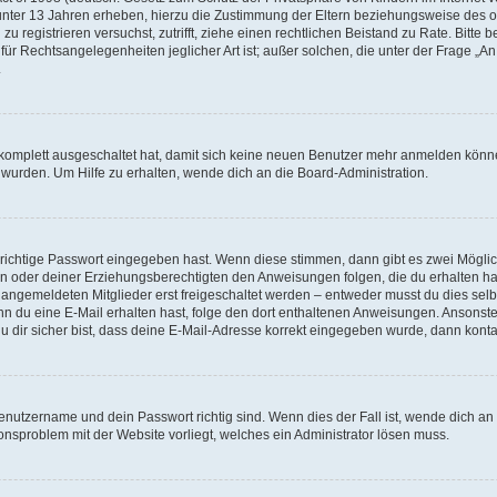
unter 13 Jahren erheben, hierzu die Zustimmung der Eltern beziehungsweise des o
h zu registrieren versuchst, zutrifft, ziehe einen rechtlichen Beistand zu Rate. Bit
für Rechtsangelegenheiten jeglicher Art ist; außer solchen, die unter der Frage „
.
g komplett ausgeschaltet hat, damit sich keine neuen Benutzer mehr anmelden könn
 wurden. Um Hilfe zu erhalten, wende dich an die Board-Administration.
 richtige Passwort eingegeben hast. Wenn diese stimmen, dann gibt es zwei Mögl
tern oder deiner Erziehungsberechtigten den Anweisungen folgen, die du erhalten ha
u angemeldeten Mitglieder erst freigeschaltet werden – entweder musst du dies selbs
. Wenn du eine E-Mail erhalten hast, folge den dort enthaltenen Anweisungen. Ansons
 dir sicher bist, dass deine E-Mail-Adresse korrekt eingegeben wurde, dann kontak
Benutzername und dein Passwort richtig sind. Wenn dies der Fall ist, wende dich a
ionsproblem mit der Website vorliegt, welches ein Administrator lösen muss.