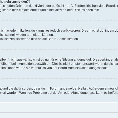
icht mehr anmelden?!
erschieden Gründen deaktiviert oder gelöscht hat. Außerdem löschen viele Boards r
triere dich einfach erneut und nimm aktiv an den Diskussionen teil!
 nicht wieder mitteilen, du kannst es jedoch zurücksetzen. Dies machst du, indem 
 dich schnell wieder anmelden können.
ückzusetzen, so wende dich an die Board-Administration.
en“ nicht auswählst, wirst du nur für eine Sitzung angemeldet. Dies verhindert 
leiben“ beim Anmelden auswählen. Dies ist nicht empfehlenswert, wenn du dich an
 steht, dann wurde sie vermutlich von der Board-Administration ausgeschaltet.
 hat und die dafür sorgen, dass du im Forum angemeldet bleibst. Außerdem ermögli
tiviert wurden. Wenn du Probleme bei der An- oder Abmeldung hast, kann es helfen