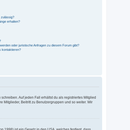
 zulässig?
hänge erhalten?
?
hwerden oder juristische Anfragen zu diesem Forum gibt?
s kontaktieren?
chreiben. Auf jeden Fall erhältst du als registriertes Mitglied
e Mitglieder, Beitritt zu Benutzergruppen und so weiter. Wir
n 1998) ist ein Gesetz in den USA, welches festlegt, dass