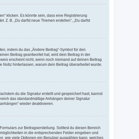
n“ klicken. Es könnte sein, dass eine Registrierung
t. Z. B. „Du darfst neue Themen erstellen“, „Du darfst
iten, indem du das „Ändere Beitrag“-Symbol für den
inen Beitrag geantwortet hat, wird dein Beitrag in der
nweis erscheint nicht, wenn noch niemand auf deinen Beitrag
ne Notiz hinterlassen, warum dein Beitrag überarbeitet wurde.
chdem du die Signatur erstellt und gespeichert hast, kannst
Bereich das standardmäßige Anhängen deiner Signatur
r anhängen“ wieder deaktivieren.
ormulars zur Beitragserstellung. Solltest du diesen Bereich
rtmöglichkeiten in die entsprechenden Felder eingeben und
egen, wie viele Optionen ein Benutzer auswählen kann, welches