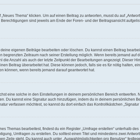
„Neues Thema“ klicken. Um auf einen Beitrag zu antworten, musst du auf „Antworte
e Berechtigungen sind jeweils am Ende der Foren- und der Beitragsansicht aufgeliste
r deine eigenen Beiträge bearbeiten oder löschen. Du kannst einen Beitrag bearbe
inen begrenzten Zeitraum nach seiner Erstellung möglich. Wenn bereits jemand auf de
 die Anzahl als auch der letzte Zeitpunkt der Bearbeitungen angezeigt. Dieser Hi
en Beitrag überarbeitet hat. Diese können jedoch, falls sie es für nötig halten, ei
hen können, wenn bereits jemand darauf geantwortet hat.
st eine solche in den Einstellungen in deinem persönlichen Bereich entwerfen. Na
eren. Du kannst eine Signatur auch hinzufügen, indem du in deinem persönlichen 
atur verfassen möchtest, so kannst du dort einfach das Kontrollkästchen „Signatu
s Themas bearbeitest, findest du ein Register „Umfrage erstellen“ unterhalb des F
htigung, Umfragen zu erstellen. Du solltest einen Titel und mindestens zwei Antwo
genen Zeile steht. Du kannst auch unter „Auswahlmöglichkeiten pro Benutzer“ festl