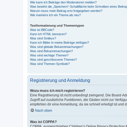
Wie kann ich Beiträge den Moderatoren melden?
Was bewirkt die „Speichern“-Schaltfläche beim Schreiben eines Beitra
Warum muss mein Beitrag erst freigegeben werden?
Wie markiere ich ein Thema als neu?
Textformatierung und Thementypen
Was ist BBCode?
Kann ich HTML benutzen?
Was sind Smileys?
Kann ich Bilder in meine Beiträge einfügen?
Was sind globale Bekanntmachungen?
Was sind Bekanntmachungen?
Was sind wichtige Themen?
Was sind geschlossene Themen?
Was sind Themen-Symbole?
Registrierung und Anmeldung
Wozu muss ich mich registrieren?
Eine Registrierung ist nicht unbedingt zwingend. Die Board-Admin
Zugriff auf zusätzliche Funktionen, die Gästen nicht zur Verfüg
empfehlen dir eine Anmeldung, da sie schnell erledigt ist und dir
Nach oben
Was ist COPPA?
COPPA, ausgeschrieben Children’s Online Privacy Protection Ac