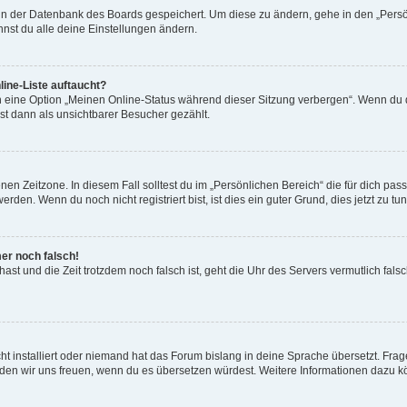
n in der Datenbank des Boards gespeichert. Um diese zu ändern, gehe in den „Persö
nst du alle deine Einstellungen ändern.
ine-Liste auftaucht?
n eine Option „Meinen Online-Status während dieser Sitzung verbergen“. Wenn du d
st dann als unsichtbarer Besucher gezählt.
en Zeitzone. In diesem Fall solltest du im „Persönlichen Bereich“ die für dich passe
den. Wenn du noch nicht registriert bist, ist dies ein guter Grund, dies jetzt zu tun
mer noch falsch!
t hast und die Zeit trotzdem noch falsch ist, geht die Uhr des Servers vermutlich fal
t installiert oder niemand hat das Forum bislang in deine Sprache übersetzt. Frag
, würden wir uns freuen, wenn du es übersetzen würdest. Weitere Informationen dazu