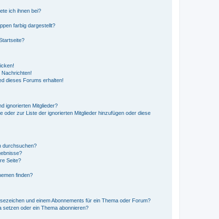
ete ich ihnen bei?
en farbig dargestellt?
tartseite?
icken!
 Nachrichten!
ed dieses Forums erhalten!
d ignorierten Mitglieder?
e oder zur Liste der ignorierten Mitglieder hinzufügen oder diese
en durchsuchen?
gebnisse?
re Seite?
hemen finden?
esezeichen und einem Abonnements für ein Thema oder Forum?
a setzen oder ein Thema abonnieren?