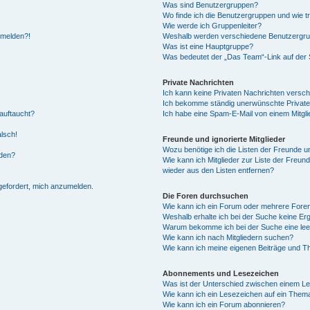
Was sind Benutzergruppen?
Wo finde ich die Benutzergruppen und wie tr
Wie werde ich Gruppenleiter?
anmelden?!
Weshalb werden verschiedene Benutzergrupp
Was ist eine Hauptgruppe?
Was bedeutet der „Das Team“-Link auf der S
Private Nachrichten
Ich kann keine Privaten Nachrichten versch
Ich bekomme ständig unerwünschte Private
auftaucht?
Ich habe eine Spam-E-Mail von einem Mitgli
alsch!
Freunde und ignorierte Mitglieder
Wozu benötige ich die Listen der Freunde un
rden?
Wie kann ich Mitglieder zur Liste der Freund
wieder aus den Listen entfernen?
fgefordert, mich anzumelden.
Die Foren durchsuchen
Wie kann ich ein Forum oder mehrere For
Weshalb erhalte ich bei der Suche keine Er
Warum bekomme ich bei der Suche eine lee
Wie kann ich nach Mitgliedern suchen?
Wie kann ich meine eigenen Beiträge und T
Abonnements und Lesezeichen
Was ist der Unterschied zwischen einem L
Wie kann ich ein Lesezeichen auf ein Them
Wie kann ich ein Forum abonnieren?