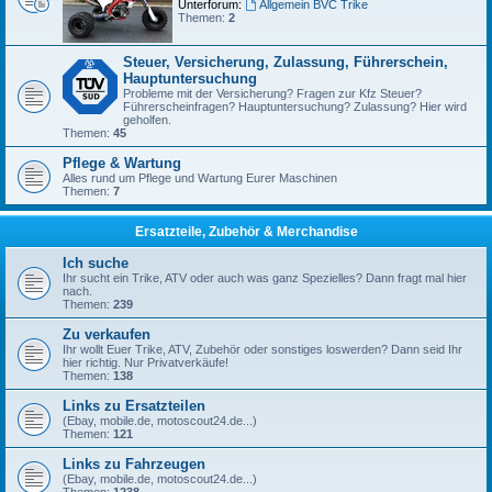
Unterforum:
Allgemein BVC Trike
Themen:
2
Steuer, Versicherung, Zulassung, Führerschein,
Hauptuntersuchung
Probleme mit der Versicherung? Fragen zur Kfz Steuer?
Führerscheinfragen? Hauptuntersuchung? Zulassung? Hier wird
geholfen.
Themen:
45
Pflege & Wartung
Alles rund um Pflege und Wartung Eurer Maschinen
Themen:
7
Ersatzteile, Zubehör & Merchandise
Ich suche
Ihr sucht ein Trike, ATV oder auch was ganz Spezielles? Dann fragt mal hier
nach.
Themen:
239
Zu verkaufen
Ihr wollt Euer Trike, ATV, Zubehör oder sonstiges loswerden? Dann seid Ihr
hier richtig. Nur Privatverkäufe!
Themen:
138
Links zu Ersatzteilen
(Ebay, mobile.de, motoscout24.de...)
Themen:
121
Links zu Fahrzeugen
(Ebay, mobile.de, motoscout24.de...)
Themen:
1238