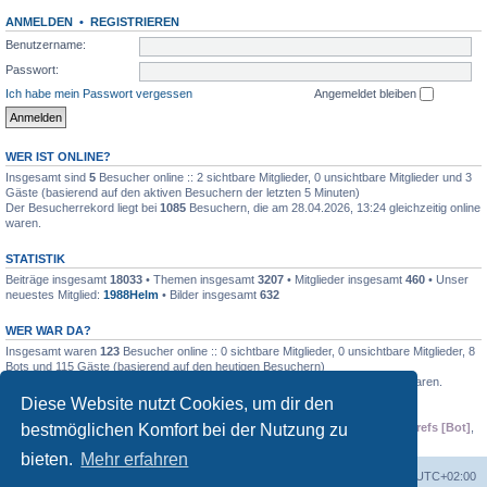
ANMELDEN
•
REGISTRIEREN
Benutzername:
Passwort:
Ich habe mein Passwort vergessen
Angemeldet bleiben
WER IST ONLINE?
Insgesamt sind
5
Besucher online :: 2 sichtbare Mitglieder, 0 unsichtbare Mitglieder und 3
Gäste (basierend auf den aktiven Besuchern der letzten 5 Minuten)
Der Besucherrekord liegt bei
1085
Besuchern, die am 28.04.2026, 13:24 gleichzeitig online
waren.
STATISTIK
Beiträge insgesamt
18033
• Themen insgesamt
3207
• Mitglieder insgesamt
460
• Unser
neuestes Mitglied:
1988Helm
• Bilder insgesamt
632
WER WAR DA?
Insgesamt waren
123
Besucher online :: 0 sichtbare Mitglieder, 0 unsichtbare Mitglieder, 8
Bots und 115 Gäste (basierend auf den heutigen Besuchern)
Der Besucherrekord liegt bei
29947
Besuchern, die am Di 7. Jul 2026 online waren.
Diese Website nutzt Cookies, um dir den
Mitglieder: 0 Mitglieder
bestmöglichen Komfort bei der Nutzung zu
Bots:
Semrush [Bot]
,
Google [Bot]
,
Baidu [Spider]
,
Majestic-12 [Bot]
,
Ahrefs [Bot]
,
Amazon [Bot]
,
Bing [Bot]
,
DuckDuckGo [Bot]
bieten.
Mehr erfahren
Startseite
Foren-Übersicht
Alle Zeiten sind
UTC+02:00