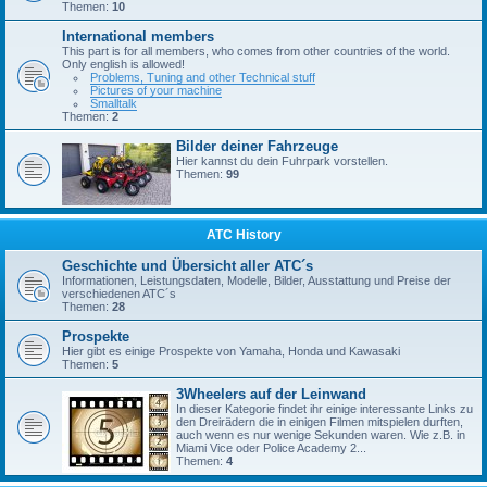
Themen:
10
International members
This part is for all members, who comes from other countries of the world.
Only english is allowed!
Problems, Tuning and other Technical stuff
Pictures of your machine
Smalltalk
Themen:
2
Bilder deiner Fahrzeuge
Hier kannst du dein Fuhrpark vorstellen.
Themen:
99
ATC History
Geschichte und Übersicht aller ATC´s
Informationen, Leistungsdaten, Modelle, Bilder, Ausstattung und Preise der
verschiedenen ATC´s
Themen:
28
Prospekte
Hier gibt es einige Prospekte von Yamaha, Honda und Kawasaki
Themen:
5
3Wheelers auf der Leinwand
In dieser Kategorie findet ihr einige interessante Links zu
den Dreirädern die in einigen Filmen mitspielen durften,
auch wenn es nur wenige Sekunden waren. Wie z.B. in
Miami Vice oder Police Academy 2...
Themen:
4