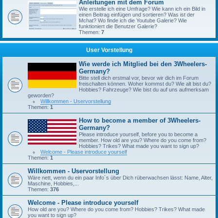
Anleitungen mit dem Forum
Wie erstelle ich eine Umfrage? Wie kann ich ein Bild in
einen Beitrag einfügen und sortieren? Was ist der
Mchat? Wo finde ich die Youtube Galerie? Wie
funktioniert die Benutzer Galerie?
Themen:
7
User Vorstellung
Wie werde ich Mitglied bei den 3Wheelers-
Germany?
Bitte stell dich erstmal vor, bevor wir dich im Forum
freischalten können. Woher kommst du? Wie alt bist du?
Hobbies? Fahrzeuge? Wie bist du auf uns aufmerksam
geworden?
Willkommen - Uservorstellung
Themen:
1
How to become a member of 3Wheelers-
Germany?
Please introduce yourself, before you to become a
member. How old are you? Where do you come from?
Hobbies? Trikes? What made you want to sign up?
Welcome - Please introduce yourself
Themen:
1
Willkommen - Uservorstellung
Wäre nett, wenn du ein paar Info´s über Dich rüberwachsen lässt: Name, Alter,
Maschine, Hobbies,...
Themen:
376
Welcome - Please introduce yourself
How old are you? Where do you come from? Hobbies? Trikes? What made
you want to sign up?