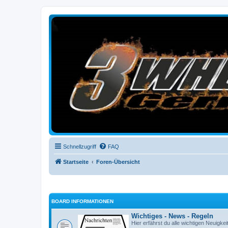
3-Wheelers Germany
Honda, Yamaha, Kawasaki Trike
Schnellzugriff
FAQ
Startseite
Foren-Übersicht
BOARD INFORMATIONEN
Wichtiges - News - Regeln
Hier erfährst du alle wichtigen Neuigke