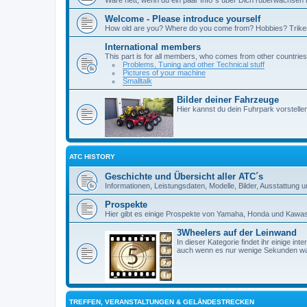
Welcome - Please introduce yourself
How old are you? Where do you come from? Hobbies? Trike
International members
This part is for all members, who comes from other countries 
Problems, Tuning and other Technical stuff
Pictures of your machine
Smalltalk
Bilder deiner Fahrzeuge
Hier kannst du dein Fuhrpark vorstelle
ATC HISTORY
Geschichte und Übersicht aller ATC´s
Informationen, Leistungsdaten, Modelle, Bilder, Ausstattung
Prospekte
Hier gibt es einige Prospekte von Yamaha, Honda und Kawa
3Wheelers auf der Leinwand
In dieser Kategorie findet ihr einige in
auch wenn es nur wenige Sekunden ware
TREFFEN, VERANSTALTUNGEN & GELÄNDESTRECKEN