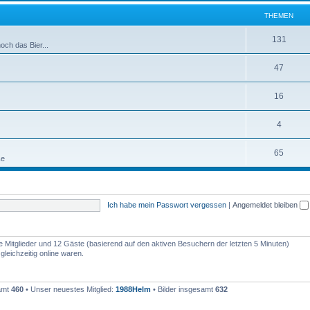
e
m
THEMEN
n
e
T
131
och das Bier...
n
h
T
47
e
h
m
T
16
e
e
h
m
T
4
n
e
e
h
m
T
65
n
ße
e
e
h
m
n
e
e
Ich habe mein Passwort vergessen
|
Angemeldet bleiben
m
n
e
n
re Mitglieder und 12 Gäste (basierend auf den aktiven Besuchern der letzten 5 Minuten)
leichzeitig online waren.
samt
460
• Unser neuestes Mitglied:
1988Helm
• Bilder insgesamt
632