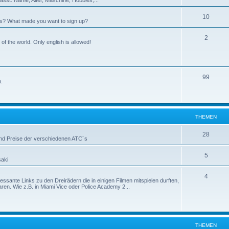
m
h
e
T
10
s? What made you want to sign up?
e
n
h
m
T
2
of the world. Only english is allowed!
e
e
h
m
n
e
e
T
99
m
n.
n
h
e
e
n
m
THEMEN
e
T
28
 und Preise der verschiedenen ATC´s
n
h
T
5
saki
e
h
m
T
4
teressante Links zu den Dreirädern die in einigen Filmen mitspielen durften,
e
n. Wie z.B. in Miami Vice oder Police Academy 2...
e
h
m
n
e
e
m
n
THEMEN
e