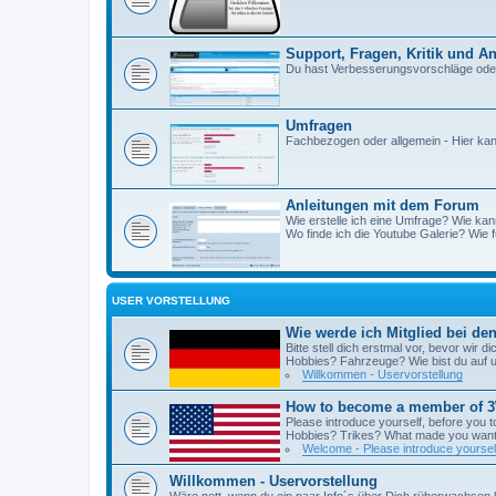
Support, Fragen, Kritik und
Du hast Verbesserungsvorschläge oder b
Umfragen
Fachbezogen oder allgemein - Hier kan
Anleitungen mit dem Forum
Wie erstelle ich eine Umfrage? Wie kann
Wo finde ich die Youtube Galerie? Wie f
USER VORSTELLUNG
Wie werde ich Mitglied bei d
Bitte stell dich erstmal vor, bevor wir
Hobbies? Fahrzeuge? Wie bist du auf
Willkommen - Uservorstellung
How to become a member of 
Please introduce yourself, before yo
Hobbies? Trikes? What made you want 
Welcome - Please introduce yoursel
Willkommen - Uservorstellung
Wäre nett, wenn du ein paar Info´s über Dich rüberwachsen l