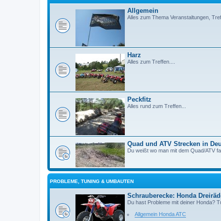
Allgemein
Alles zum Thema Veranstaltungen, Treff
Harz
Alles zum Treffen....
Peckfitz
Alles rund zum Treffen...
Quad und ATV Strecken in De
Du weißt wo man mit dem Quad/ATV f
PROBLEME, TUNING & UMBAUTEN
Schrauberecke: Honda Dreiräd
Du hast Probleme mit deiner Honda? 
Allgemein Honda ATC