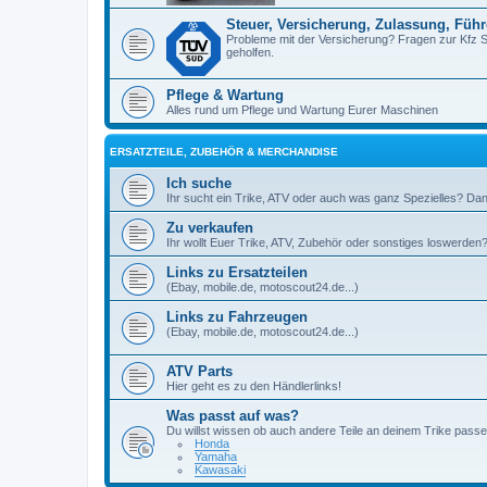
Steuer, Versicherung, Zulassung, Füh
Probleme mit der Versicherung? Fragen zur Kfz 
geholfen.
Pflege & Wartung
Alles rund um Pflege und Wartung Eurer Maschinen
ERSATZTEILE, ZUBEHÖR & MERCHANDISE
Ich suche
Ihr sucht ein Trike, ATV oder auch was ganz Spezielles? Dann
Zu verkaufen
Ihr wollt Euer Trike, ATV, Zubehör oder sonstiges loswerden? 
Links zu Ersatzteilen
(Ebay, mobile.de, motoscout24.de...)
Links zu Fahrzeugen
(Ebay, mobile.de, motoscout24.de...)
ATV Parts
Hier geht es zu den Händlerlinks!
Was passt auf was?
Du willst wissen ob auch andere Teile an deinem Trike passe
Honda
Yamaha
Kawasaki