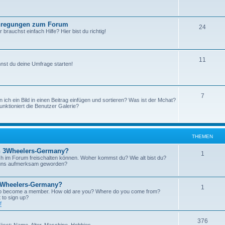
h
e
 Anregungen zum Forum
T
24
m
rauchst einfach Hilfe? Hier bist du richtig!
h
e
e
n
T
11
nst du deine Umfrage starten!
m
h
e
e
n
T
7
m
 ich ein Bild in einen Beitrag einfügen und sortieren? Was ist der Mchat?
unktioniert die Benutzer Galerie?
h
e
e
n
m
THEMEN
e
en 3Wheelers-Germany?
T
1
 dich im Forum freischalten können. Woher kommst du? Wie alt bist du?
n
 uns aufmerksam geworden?
h
e
3Wheelers-Germany?
T
1
u to become a member. How old are you? Where do you come from?
m
to sign up?
h
f
e
e
n
T
376
ässt: Name, Alter, Maschine, Hobbies,...