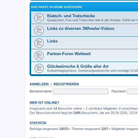
DAS PASST IN KEINE KATEGORIE
Klatsch- und Tratschecke
Quatschen, Fun und Tratschen wie in der Kneipe. Fehlt nur n
Links zu diversen 3Wheeler-Videos
Links
Partner-Foren Weltweit
Glückwünsche & Grüße aller Art
Geburtstagsgrüsse, Genesungswünsche und sonstige Grü
ANMELDEN
•
REGISTRIEREN
Benutzername:
Passwort:
WER IST ONLINE?
Insgesamt sind
14
Besucher online :: 2 sichtbare Mitglieder, 0 unsichtba
Der Besucherrekord liegt bei
1085
Besuchern, die am 28.04.2026, 13:24 g
STATISTIK
Beiträge insgesamt
18033
• Themen insgesamt
3207
• Mitglieder insge