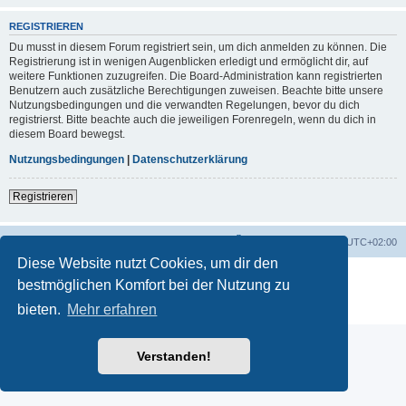
REGISTRIEREN
Du musst in diesem Forum registriert sein, um dich anmelden zu können. Die
Registrierung ist in wenigen Augenblicken erledigt und ermöglicht dir, auf
weitere Funktionen zuzugreifen. Die Board-Administration kann registrierten
Benutzern auch zusätzliche Berechtigungen zuweisen. Beachte bitte unsere
Nutzungsbedingungen und die verwandten Regelungen, bevor du dich
registrierst. Bitte beachte auch die jeweiligen Forenregeln, wenn du dich in
diesem Board bewegst.
Nutzungsbedingungen
|
Datenschutzerklärung
Registrieren
Startseite
Foren-Übersicht
Alle Zeiten sind
UTC+02:00
Diese Website nutzt Cookies, um dir den
Powered by
phpBB
® Forum Software © phpBB Limited
bestmöglichen Komfort bei der Nutzung zu
Deutsche Übersetzung durch
phpBB.de
bieten.
Mehr erfahren
Datenschutz
|
Nutzungsbedingungen
Verstanden!