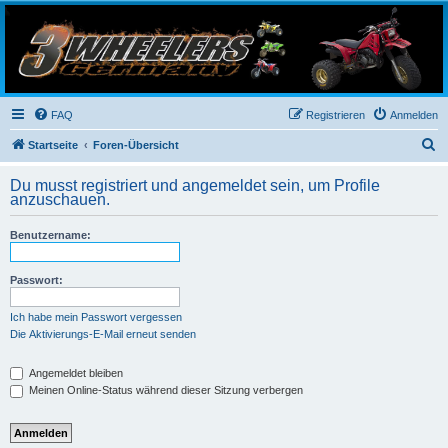
3-Wheelers Germany
Honda, Yamaha, Kawasaki Trike
FAQ
Registrieren
Anmelden
S
Startseite
Foren-Übersicht
u
Du musst registriert und angemeldet sein, um Profile
c
anzuschauen.
h
Benutzername:
e
Passwort:
Ich habe mein Passwort vergessen
Die Aktivierungs-E-Mail erneut senden
Angemeldet bleiben
Meinen Online-Status während dieser Sitzung verbergen