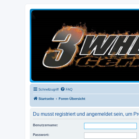
3-Wheelers Germany
Honda, Yamaha, Kawasaki Trike
Schnellzugriff
FAQ
Startseite
Foren-Übersicht
Du musst registriert und angemeldet sein, um P
Benutzername:
Passwort: