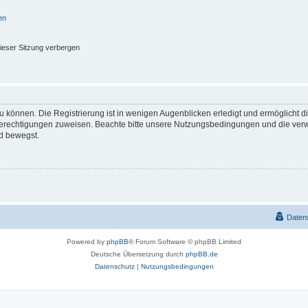
en
ieser Sitzung verbergen
 können. Die Registrierung ist in wenigen Augenblicken erledigt und ermöglicht di
 Berechtigungen zuweisen. Beachte bitte unsere Nutzungsbedingungen und die verwa
d bewegst.
Daten
Powered by
phpBB
® Forum Software © phpBB Limited
Deutsche Übersetzung durch
phpBB.de
Datenschutz
|
Nutzungsbedingungen