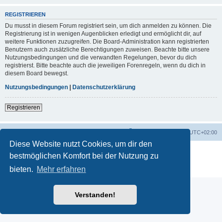
REGISTRIEREN
Du musst in diesem Forum registriert sein, um dich anmelden zu können. Die
Registrierung ist in wenigen Augenblicken erledigt und ermöglicht dir, auf
weitere Funktionen zuzugreifen. Die Board-Administration kann registrierten
Benutzern auch zusätzliche Berechtigungen zuweisen. Beachte bitte unsere
Nutzungsbedingungen und die verwandten Regelungen, bevor du dich
registrierst. Bitte beachte auch die jeweiligen Forenregeln, wenn du dich in
diesem Board bewegst.
Nutzungsbedingungen
|
Datenschutzerklärung
Registrieren
Startseite
Foren-Übersicht
Alle Zeiten sind
UTC+02:00
Diese Website nutzt Cookies, um dir den
Powered by
phpBB
® Forum Software © phpBB Limited
bestmöglichen Komfort bei der Nutzung zu
Deutsche Übersetzung durch
phpBB.de
bieten.
Mehr erfahren
Datenschutz
|
Nutzungsbedingungen
Verstanden!