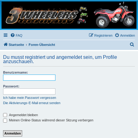
3-Wheelers Germany
Honda, Yamaha, Kawasaki Trike
FAQ
Registrieren
Anmelden
S
Startseite
Foren-Übersicht
u
Du musst registriert und angemeldet sein, um Profile
c
anzuschauen.
h
Benutzername:
e
Passwort:
Ich habe mein Passwort vergessen
Die Aktivierungs-E-Mail erneut senden
Angemeldet bleiben
Meinen Online-Status während dieser Sitzung verbergen