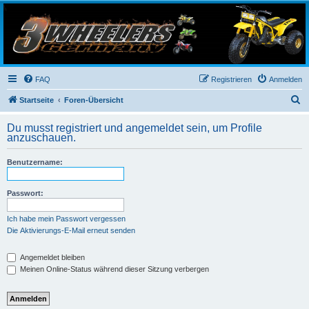
3-Wheelers Germany
Honda, Yamaha, Kawasaki Trike
FAQ
Registrieren
Anmelden
S
Startseite
Foren-Übersicht
u
Du musst registriert und angemeldet sein, um Profile
c
anzuschauen.
h
Benutzername:
e
Passwort:
Ich habe mein Passwort vergessen
Die Aktivierungs-E-Mail erneut senden
Angemeldet bleiben
Meinen Online-Status während dieser Sitzung verbergen