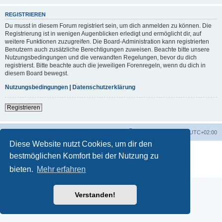
REGISTRIEREN
Du musst in diesem Forum registriert sein, um dich anmelden zu können. Die
Registrierung ist in wenigen Augenblicken erledigt und ermöglicht dir, auf
weitere Funktionen zuzugreifen. Die Board-Administration kann registrierten
Benutzern auch zusätzliche Berechtigungen zuweisen. Beachte bitte unsere
Nutzungsbedingungen und die verwandten Regelungen, bevor du dich
registrierst. Bitte beachte auch die jeweiligen Forenregeln, wenn du dich in
diesem Board bewegst.
Nutzungsbedingungen
|
Datenschutzerklärung
Registrieren
Startseite
Foren-Übersicht
Alle Zeiten sind
UTC+02:00
Diese Website nutzt Cookies, um dir den
Powered by
phpBB
® Forum Software © phpBB Limited
bestmöglichen Komfort bei der Nutzung zu
Deutsche Übersetzung durch
phpBB.de
bieten.
Mehr erfahren
Datenschutz
|
Nutzungsbedingungen
Verstanden!