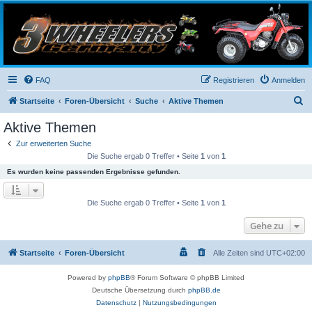
3-Wheelers Germany
Honda, Yamaha, Kawasaki Trike
FAQ
Registrieren
Anmelden
S
Startseite
Foren-Übersicht
Suche
Aktive Themen
u
Aktive Themen
c
Zur erweiterten Suche
h
Die Suche ergab 0 Treffer • Seite
1
von
1
e
Es wurden keine passenden Ergebnisse gefunden.
Die Suche ergab 0 Treffer • Seite
1
von
1
Gehe zu
Startseite
Foren-Übersicht
Alle Zeiten sind
UTC+02:00
Powered by
phpBB
® Forum Software © phpBB Limited
Deutsche Übersetzung durch
phpBB.de
Datenschutz
|
Nutzungsbedingungen