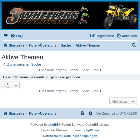
3-Wheelers Germany
Honda, Yamaha, Kawasaki Trike
FAQ
Registrieren
Anmelden
S
Startseite
Foren-Übersicht
Suche
Aktive Themen
u
Aktive Themen
c
Zur erweiterten Suche
h
Die Suche ergab 0 Treffer • Seite
1
von
1
e
Es wurden keine passenden Ergebnisse gefunden.
Die Suche ergab 0 Treffer • Seite
1
von
1
Gehe zu
Startseite
Foren-Übersicht
Alle Zeiten sind
UTC+02:00
Powered by
phpBB
® Forum Software © phpBB Limited
Deutsche Übersetzung durch
phpBB.de
Datenschutz
|
Nutzungsbedingungen