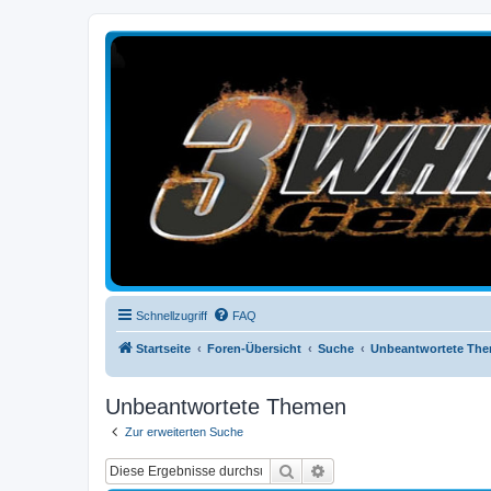
3-Wheelers Germany
Honda, Yamaha, Kawasaki Trike
Schnellzugriff
FAQ
Startseite
Foren-Übersicht
Suche
Unbeantwortete Th
Unbeantwortete Themen
Zur erweiterten Suche
Suche
Erweiterte Suche