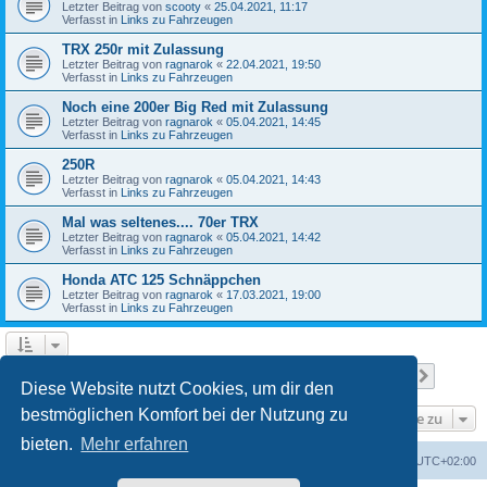
Letzter Beitrag von
scooty
«
25.04.2021, 11:17
Verfasst in
Links zu Fahrzeugen
TRX 250r mit Zulassung
Letzter Beitrag von
ragnarok
«
22.04.2021, 19:50
Verfasst in
Links zu Fahrzeugen
Noch eine 200er Big Red mit Zulassung
Letzter Beitrag von
ragnarok
«
05.04.2021, 14:45
Verfasst in
Links zu Fahrzeugen
250R
Letzter Beitrag von
ragnarok
«
05.04.2021, 14:43
Verfasst in
Links zu Fahrzeugen
Mal was seltenes.... 70er TRX
Letzter Beitrag von
ragnarok
«
05.04.2021, 14:42
Verfasst in
Links zu Fahrzeugen
Honda ATC 125 Schnäppchen
Letzter Beitrag von
ragnarok
«
17.03.2021, 19:00
Verfasst in
Links zu Fahrzeugen
Seite
1
von
18
1
2
3
4
5
18
Nächst
Die Suche ergab 446 Treffer
…
Diese Website nutzt Cookies, um dir den
bestmöglichen Komfort bei der Nutzung zu
Gehe zu
bieten.
Mehr erfahren
Startseite
Foren-Übersicht
Alle Zeiten sind
UTC+02:00