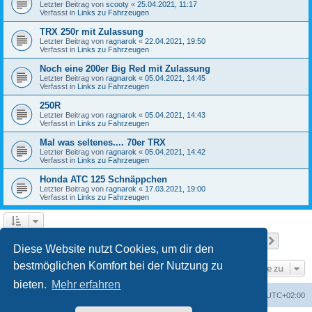
Letzter Beitrag von
scooty
«
25.04.2021, 11:17
Verfasst in
Links zu Fahrzeugen
TRX 250r mit Zulassung
Letzter Beitrag von
ragnarok
«
22.04.2021, 19:50
Verfasst in
Links zu Fahrzeugen
Noch eine 200er Big Red mit Zulassung
Letzter Beitrag von
ragnarok
«
05.04.2021, 14:45
Verfasst in
Links zu Fahrzeugen
250R
Letzter Beitrag von
ragnarok
«
05.04.2021, 14:43
Verfasst in
Links zu Fahrzeugen
Mal was seltenes.... 70er TRX
Letzter Beitrag von
ragnarok
«
05.04.2021, 14:42
Verfasst in
Links zu Fahrzeugen
Honda ATC 125 Schnäppchen
Letzter Beitrag von
ragnarok
«
17.03.2021, 19:00
Verfasst in
Links zu Fahrzeugen
Seite
1
von
18
1
2
3
4
5
18
Nächst
Die Suche ergab 446 Treffer
…
Diese Website nutzt Cookies, um dir den
bestmöglichen Komfort bei der Nutzung zu
Gehe zu
bieten.
Mehr erfahren
Startseite
Foren-Übersicht
Alle Zeiten sind
UTC+02:00