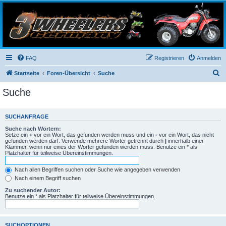
3-Wheelers Germany
Honda, Yamaha, Kawasaki Trike
FAQ
Registrieren
Anmelden
S
Startseite
Foren-Übersicht
Suche
u
Suche
c
h
SUCHANFRAGE
e
Suche nach Wörtern:
Setze ein
+
vor ein Wort, das gefunden werden muss und ein
-
vor ein Wort, das nicht
gefunden werden darf. Verwende mehrere Wörter getrennt durch
|
innerhalb einer
Klammer, wenn nur eines der Wörter gefunden werden muss. Benutze ein * als
Platzhalter für teilweise Übereinstimmungen.
Nach allen Begriffen suchen oder Suche wie angegeben verwenden
Nach einem Begriff suchen
Zu suchender Autor:
Benutze ein * als Platzhalter für teilweise Übereinstimmungen.
SUCHOPTIONEN