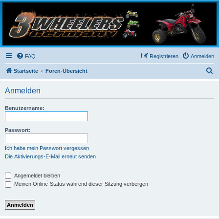
3-Wheelers Germany
Honda, Yamaha, Kawasaki Trike
FAQ
Registrieren
Anmelden
S
Startseite
Foren-Übersicht
u
Anmelden
c
h
Benutzername:
e
Passwort:
Ich habe mein Passwort vergessen
Die Aktivierungs-E-Mail erneut senden
Angemeldet bleiben
Meinen Online-Status während dieser Sitzung verbergen