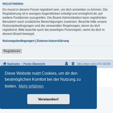
REGISTRIEREN
Du musst in diesem Forum registriert sein, um dich anmelden zu können. Die
Registrierung ist in wenigen Augenblicken erledigt und ermöglicht dir, auf
weitere Funktionen zuzugreifen. Die Board-Administration kann registrierten
Benutzern auch zusätzliche Berechtigungen zuweisen. Beachte bitte unsere
Nutzungsbedingungen und die verwandten Regelungen, bevor du dich
registrierst. Bitte beachte auch die jeweiligen Forenregeln, wenn du dich in
diesem Board bewegst.
Nutzungsbedingungen
|
Datenschutzerklärung
Registrieren
Startseite
Foren-Übersicht
Alle Zeiten sind
UTC+02:00
Diese Website nutzt Cookies, um dir den
Powered by
phpBB
® Forum Software © phpBB Limited
Deutsche Übersetzung durch
phpBB.de
bestmöglichen Komfort bei der Nutzung zu
Datenschutz
|
Nutzungsbedingungen
bieten.
Mehr erfahren
Verstanden!