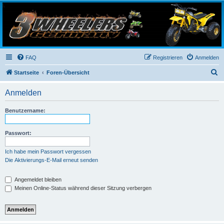
3-Wheelers Germany
Honda, Yamaha, Kawasaki Trike
FAQ
Registrieren
Anmelden
S
Startseite
Foren-Übersicht
u
Anmelden
c
h
Benutzername:
e
Passwort:
Ich habe mein Passwort vergessen
Die Aktivierungs-E-Mail erneut senden
Angemeldet bleiben
Meinen Online-Status während dieser Sitzung verbergen