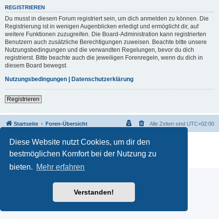
REGISTRIEREN
Du musst in diesem Forum registriert sein, um dich anmelden zu können. Die
Registrierung ist in wenigen Augenblicken erledigt und ermöglicht dir, auf
weitere Funktionen zuzugreifen. Die Board-Administration kann registrierten
Benutzern auch zusätzliche Berechtigungen zuweisen. Beachte bitte unsere
Nutzungsbedingungen und die verwandten Regelungen, bevor du dich
registrierst. Bitte beachte auch die jeweiligen Forenregeln, wenn du dich in
diesem Board bewegst.
Nutzungsbedingungen
|
Datenschutzerklärung
Registrieren
Startseite
Foren-Übersicht
Alle Zeiten sind
UTC+02:00
Diese Website nutzt Cookies, um dir den
Powered by
phpBB
® Forum Software © phpBB Limited
Deutsche Übersetzung durch
phpBB.de
bestmöglichen Komfort bei der Nutzung zu
Datenschutz
|
Nutzungsbedingungen
bieten.
Mehr erfahren
Verstanden!