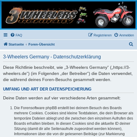
3-Wheelers Germany
Honda, Yamaha, Kawasaki Trike
FAQ
Registrieren
Anmelden
S
Startseite
Foren-Übersicht
u
3-Wheelers Germany - Datenschutzerklärung
c
h
Diese Richtlinie beschreibt, wie „3-Wheelers Germany“ („https://3-
wheelers.de“) (im Folgenden „der Betreiber“) die Daten verwendet,
e
die während deines Foren-Besuchs gesammelt werden.
UMFANG UND ART DER DATENSPEICHERUNG
Deine Daten werden auf vier verschiedene Arten gesammelt:
Die Forensoftware phpBB erstellt bei deinem Besuch des Boards
mehrere Cookies. Cookies sind kleine Textdateien, die dein Browser als
temporäre Dateien ablegt und die zwischen den einzelnen Aufrufen des
Boards erhalten bleiben. In diesen Cookies sind die aktuelle ID deiner
Sitzung (damit dir alle Seitenaufrufe zugeordnet werden können),
Informationen über die von dir gelesenen Beiträge (zur Markierung