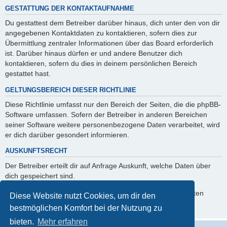
GESTATTUNG DER KONTAKTAUFNAHME
Du gestattest dem Betreiber darüber hinaus, dich unter den von dir
angegebenen Kontaktdaten zu kontaktieren, sofern dies zur
Übermittlung zentraler Informationen über das Board erforderlich
ist. Darüber hinaus dürfen er und andere Benutzer dich
kontaktieren, sofern du dies in deinem persönlichen Bereich
gestattet hast.
GELTUNGSBEREICH DIESER RICHTLINIE
Diese Richtlinie umfasst nur den Bereich der Seiten, die die phpBB-
Software umfassen. Sofern der Betreiber in anderen Bereichen
seiner Software weitere personenbezogene Daten verarbeitet, wird
er dich darüber gesondert informieren.
AUSKUNFTSRECHT
Der Betreiber erteilt dir auf Anfrage Auskunft, welche Daten über
dich gespeichert sind.
Du kannst jederzeit die Löschung bzw. Sperrung deiner Daten
Diese Website nutzt Cookies, um dir den
verlangen. Kontaktiere hierzu bitte den Betreiber.
bestmöglichen Komfort bei der Nutzung zu
bieten.
Mehr erfahren