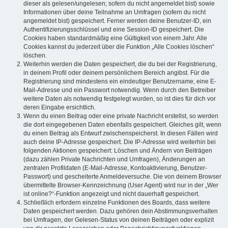
dieser als gelesen/ungelesen; sofern du nicht angemeldet bist) sowie
Informationen über deine Teilnahme an Umfragen (sofern du nicht
angemeldet bist) gespeichert. Ferner werden deine Benutzer-ID, ein
Authentifizierungsschlüssel und eine Session-ID gespeichert. Die
Cookies haben standardmäßig eine Gültigkeit von einem Jahr. Alle
Cookies kannst du jederzeit über die Funktion „Alle Cookies löschen“
löschen.
Weiterhin werden die Daten gespeichert, die du bei der Registrierung,
in deinem Profil oder deinem persönlichem Bereich angibst. Für die
Registrierung sind mindestens ein eindeutiger Benutzername, eine E-
Mail-Adresse und ein Passwort notwendig. Wenn durch den Betreiber
weitere Daten als notwendig festgelegt wurden, so ist dies für dich vor
deren Eingabe ersichtlich.
Wenn du einen Beitrag oder eine private Nachricht erstellst, so werden
die dort eingegebenen Daten ebenfalls gespeichert. Gleiches gilt, wenn
du einen Beitrag als Entwurf zwischenspeicherst. In diesen Fällen wird
auch deine IP-Adresse gespeichert. Die IP-Adresse wird weiterhin bei
folgenden Aktionen gespeichert: Löschen und Ändern von Beiträgen
(dazu zählen Private Nachrichten und Umfragen), Änderungen an
zentralen Profildaten (E-Mail-Adresse, Kontoaktivierung, Benutzer-
Passwort) und gescheiterte Anmeldeversuche. Die von deinem Browser
übermittelte Browser-Kennzeichnung (User Agent) wird nur in der „Wer
ist online?“-Funktion angezeigt und nicht dauerhaft gespeichert.
Schließlich erfordern einzelne Funktionen des Boards, dass weitere
Daten gespeichert werden. Dazu gehören dein Abstimmungsverhalten
bei Umfragen, der Gelesen-Status von deinen Beiträgen oder explizit