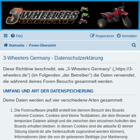
3-Wheelers Germany
Honda, Yamaha, Kawasaki Trike
FAQ
Registrieren
Anmelden
S
Startseite
Foren-Übersicht
u
3-Wheelers Germany - Datenschutzerklärung
c
h
Diese Richtlinie beschreibt, wie „3-Wheelers Germany“ („https://3-
wheelers.de“) (im Folgenden „der Betreiber“) die Daten verwendet,
e
die während deines Foren-Besuchs gesammelt werden.
UMFANG UND ART DER DATENSPEICHERUNG
Deine Daten werden auf vier verschiedene Arten gesammelt:
Die Forensoftware phpBB erstellt bei deinem Besuch des Boards
mehrere Cookies. Cookies sind kleine Textdateien, die dein Browser als
temporäre Dateien ablegt und die zwischen den einzelnen Aufrufen des
Boards erhalten bleiben. In diesen Cookies sind die aktuelle ID deiner
Sitzung (damit dir alle Seitenaufrufe zugeordnet werden können),
Informationen über die von dir gelesenen Beiträge (zur Markierung