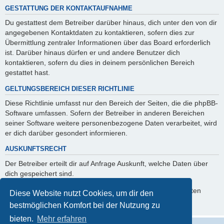
GESTATTUNG DER KONTAKTAUFNAHME
Du gestattest dem Betreiber darüber hinaus, dich unter den von dir
angegebenen Kontaktdaten zu kontaktieren, sofern dies zur
Übermittlung zentraler Informationen über das Board erforderlich
ist. Darüber hinaus dürfen er und andere Benutzer dich
kontaktieren, sofern du dies in deinem persönlichen Bereich
gestattet hast.
GELTUNGSBEREICH DIESER RICHTLINIE
Diese Richtlinie umfasst nur den Bereich der Seiten, die die phpBB-
Software umfassen. Sofern der Betreiber in anderen Bereichen
seiner Software weitere personenbezogene Daten verarbeitet, wird
er dich darüber gesondert informieren.
AUSKUNFTSRECHT
Der Betreiber erteilt dir auf Anfrage Auskunft, welche Daten über
dich gespeichert sind.
Du kannst jederzeit die Löschung bzw. Sperrung deiner Daten
Diese Website nutzt Cookies, um dir den
verlangen. Kontaktiere hierzu bitte den Betreiber.
bestmöglichen Komfort bei der Nutzung zu
bieten.
Mehr erfahren