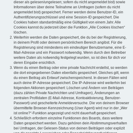
dieser als gelesen/ungelesen; sofern du nicht angemeldet bist) sowie
Informationen über deine Teilnahme an Umfragen (sofern du nicht
angemeldet bist) gespeichert. Ferner werden deine Benutzer-ID, ein
Authentifizierungsschlüssel und eine Session-ID gespeichert. Die
Cookies haben standardmäßig eine Gültigkeit von einem Jahr. Alle
Cookies kannst du jederzeit über die Funktion „Alle Cookies löschen“
löschen.
Weiterhin werden die Daten gespeichert, die du bei der Registrierung,
in deinem Profil oder deinem persönlichem Bereich angibst. Für die
Registrierung sind mindestens ein eindeutiger Benutzername, eine E-
Mail-Adresse und ein Passwort notwendig. Wenn durch den Betreiber
weitere Daten als notwendig festgelegt wurden, so ist dies für dich vor
deren Eingabe ersichtlich.
Wenn du einen Beitrag oder eine private Nachricht erstellst, so werden
die dort eingegebenen Daten ebenfalls gespeichert. Gleiches gilt, wenn
du einen Beitrag als Entwurf zwischenspeicherst. In diesen Fällen wird
auch deine IP-Adresse gespeichert. Die IP-Adresse wird weiterhin bei
folgenden Aktionen gespeichert: Löschen und Ändern von Beiträgen
(dazu zählen Private Nachrichten und Umfragen), Änderungen an
zentralen Profildaten (E-Mail-Adresse, Kontoaktivierung, Benutzer-
Passwort) und gescheiterte Anmeldeversuche. Die von deinem Browser
übermittelte Browser-Kennzeichnung (User Agent) wird nur in der „Wer
ist online?“-Funktion angezeigt und nicht dauerhaft gespeichert.
Schließlich erfordern einzelne Funktionen des Boards, dass weitere
Daten gespeichert werden. Dazu gehören dein Abstimmungsverhalten
bei Umfragen, der Gelesen-Status von deinen Beiträgen oder explizit