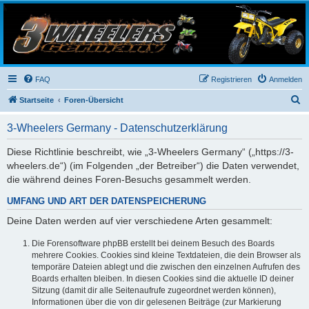
3-Wheelers Germany
Honda, Yamaha, Kawasaki Trike
FAQ
Registrieren
Anmelden
S
Startseite
Foren-Übersicht
u
3-Wheelers Germany - Datenschutzerklärung
c
h
Diese Richtlinie beschreibt, wie „3-Wheelers Germany“ („https://3-
wheelers.de“) (im Folgenden „der Betreiber“) die Daten verwendet,
e
die während deines Foren-Besuchs gesammelt werden.
UMFANG UND ART DER DATENSPEICHERUNG
Deine Daten werden auf vier verschiedene Arten gesammelt:
Die Forensoftware phpBB erstellt bei deinem Besuch des Boards
mehrere Cookies. Cookies sind kleine Textdateien, die dein Browser als
temporäre Dateien ablegt und die zwischen den einzelnen Aufrufen des
Boards erhalten bleiben. In diesen Cookies sind die aktuelle ID deiner
Sitzung (damit dir alle Seitenaufrufe zugeordnet werden können),
Informationen über die von dir gelesenen Beiträge (zur Markierung