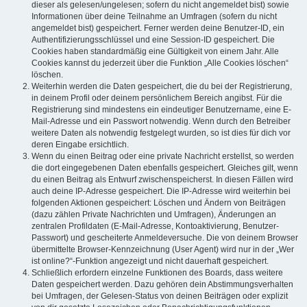
dieser als gelesen/ungelesen; sofern du nicht angemeldet bist) sowie
Informationen über deine Teilnahme an Umfragen (sofern du nicht
angemeldet bist) gespeichert. Ferner werden deine Benutzer-ID, ein
Authentifizierungsschlüssel und eine Session-ID gespeichert. Die
Cookies haben standardmäßig eine Gültigkeit von einem Jahr. Alle
Cookies kannst du jederzeit über die Funktion „Alle Cookies löschen“
löschen.
Weiterhin werden die Daten gespeichert, die du bei der Registrierung,
in deinem Profil oder deinem persönlichem Bereich angibst. Für die
Registrierung sind mindestens ein eindeutiger Benutzername, eine E-
Mail-Adresse und ein Passwort notwendig. Wenn durch den Betreiber
weitere Daten als notwendig festgelegt wurden, so ist dies für dich vor
deren Eingabe ersichtlich.
Wenn du einen Beitrag oder eine private Nachricht erstellst, so werden
die dort eingegebenen Daten ebenfalls gespeichert. Gleiches gilt, wenn
du einen Beitrag als Entwurf zwischenspeicherst. In diesen Fällen wird
auch deine IP-Adresse gespeichert. Die IP-Adresse wird weiterhin bei
folgenden Aktionen gespeichert: Löschen und Ändern von Beiträgen
(dazu zählen Private Nachrichten und Umfragen), Änderungen an
zentralen Profildaten (E-Mail-Adresse, Kontoaktivierung, Benutzer-
Passwort) und gescheiterte Anmeldeversuche. Die von deinem Browser
übermittelte Browser-Kennzeichnung (User Agent) wird nur in der „Wer
ist online?“-Funktion angezeigt und nicht dauerhaft gespeichert.
Schließlich erfordern einzelne Funktionen des Boards, dass weitere
Daten gespeichert werden. Dazu gehören dein Abstimmungsverhalten
bei Umfragen, der Gelesen-Status von deinen Beiträgen oder explizit