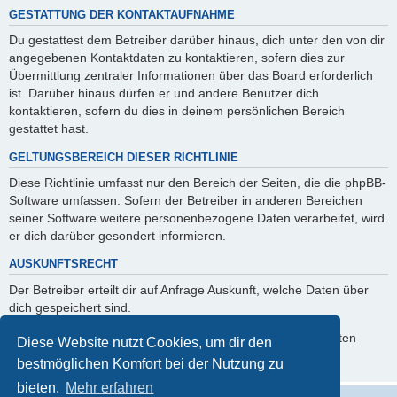
GESTATTUNG DER KONTAKTAUFNAHME
Du gestattest dem Betreiber darüber hinaus, dich unter den von dir
angegebenen Kontaktdaten zu kontaktieren, sofern dies zur
Übermittlung zentraler Informationen über das Board erforderlich
ist. Darüber hinaus dürfen er und andere Benutzer dich
kontaktieren, sofern du dies in deinem persönlichen Bereich
gestattet hast.
GELTUNGSBEREICH DIESER RICHTLINIE
Diese Richtlinie umfasst nur den Bereich der Seiten, die die phpBB-
Software umfassen. Sofern der Betreiber in anderen Bereichen
seiner Software weitere personenbezogene Daten verarbeitet, wird
er dich darüber gesondert informieren.
AUSKUNFTSRECHT
Der Betreiber erteilt dir auf Anfrage Auskunft, welche Daten über
dich gespeichert sind.
Du kannst jederzeit die Löschung bzw. Sperrung deiner Daten
Diese Website nutzt Cookies, um dir den
verlangen. Kontaktiere hierzu bitte den Betreiber.
bestmöglichen Komfort bei der Nutzung zu
bieten.
Mehr erfahren