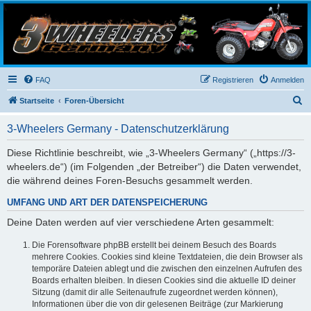
3-Wheelers Germany
Honda, Yamaha, Kawasaki Trike
FAQ
Registrieren
Anmelden
S
Startseite
Foren-Übersicht
u
3-Wheelers Germany - Datenschutzerklärung
c
h
Diese Richtlinie beschreibt, wie „3-Wheelers Germany“ („https://3-
wheelers.de“) (im Folgenden „der Betreiber“) die Daten verwendet,
e
die während deines Foren-Besuchs gesammelt werden.
UMFANG UND ART DER DATENSPEICHERUNG
Deine Daten werden auf vier verschiedene Arten gesammelt:
Die Forensoftware phpBB erstellt bei deinem Besuch des Boards
mehrere Cookies. Cookies sind kleine Textdateien, die dein Browser als
temporäre Dateien ablegt und die zwischen den einzelnen Aufrufen des
Boards erhalten bleiben. In diesen Cookies sind die aktuelle ID deiner
Sitzung (damit dir alle Seitenaufrufe zugeordnet werden können),
Informationen über die von dir gelesenen Beiträge (zur Markierung