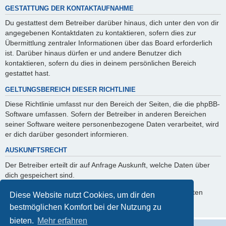
GESTATTUNG DER KONTAKTAUFNAHME
Du gestattest dem Betreiber darüber hinaus, dich unter den von dir
angegebenen Kontaktdaten zu kontaktieren, sofern dies zur
Übermittlung zentraler Informationen über das Board erforderlich
ist. Darüber hinaus dürfen er und andere Benutzer dich
kontaktieren, sofern du dies in deinem persönlichen Bereich
gestattet hast.
GELTUNGSBEREICH DIESER RICHTLINIE
Diese Richtlinie umfasst nur den Bereich der Seiten, die die phpBB-
Software umfassen. Sofern der Betreiber in anderen Bereichen
seiner Software weitere personenbezogene Daten verarbeitet, wird
er dich darüber gesondert informieren.
AUSKUNFTSRECHT
Der Betreiber erteilt dir auf Anfrage Auskunft, welche Daten über
dich gespeichert sind.
Du kannst jederzeit die Löschung bzw. Sperrung deiner Daten
Diese Website nutzt Cookies, um dir den
verlangen. Kontaktiere hierzu bitte den Betreiber.
bestmöglichen Komfort bei der Nutzung zu
bieten.
Mehr erfahren