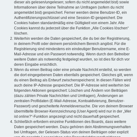
dieser als gelesen/ungelesen; sofern du nicht angemeldet bist) sowie
Informationen über deine Teilnahme an Umfragen (sofern du nicht
angemeldet bist) gespeichert. Ferner werden deine Benutzer-ID, ein
Authentifizierungsschlüssel und eine Session-ID gespeichert. Die
Cookies haben standardmäßig eine Gültigkeit von einem Jahr. Alle
Cookies kannst du jederzeit über die Funktion „Alle Cookies löschen“
löschen.
Weiterhin werden die Daten gespeichert, die du bei der Registrierung,
in deinem Profil oder deinem persönlichem Bereich angibst. Für die
Registrierung sind mindestens ein eindeutiger Benutzername, eine E-
Mail-Adresse und ein Passwort notwendig. Wenn durch den Betreiber
weitere Daten als notwendig festgelegt wurden, so ist dies für dich vor
deren Eingabe ersichtlich.
Wenn du einen Beitrag oder eine private Nachricht erstellst, so werden
die dort eingegebenen Daten ebenfalls gespeichert. Gleiches gilt, wenn
du einen Beitrag als Entwurf zwischenspeicherst. In diesen Fällen wird
auch deine IP-Adresse gespeichert. Die IP-Adresse wird weiterhin bei
folgenden Aktionen gespeichert: Löschen und Ändern von Beiträgen
(dazu zählen Private Nachrichten und Umfragen), Änderungen an
zentralen Profildaten (E-Mail-Adresse, Kontoaktivierung, Benutzer-
Passwort) und gescheiterte Anmeldeversuche. Die von deinem Browser
übermittelte Browser-Kennzeichnung (User Agent) wird nur in der „Wer
ist online?“-Funktion angezeigt und nicht dauerhaft gespeichert.
Schließlich erfordern einzelne Funktionen des Boards, dass weitere
Daten gespeichert werden. Dazu gehören dein Abstimmungsverhalten
bei Umfragen, der Gelesen-Status von deinen Beiträgen oder explizit