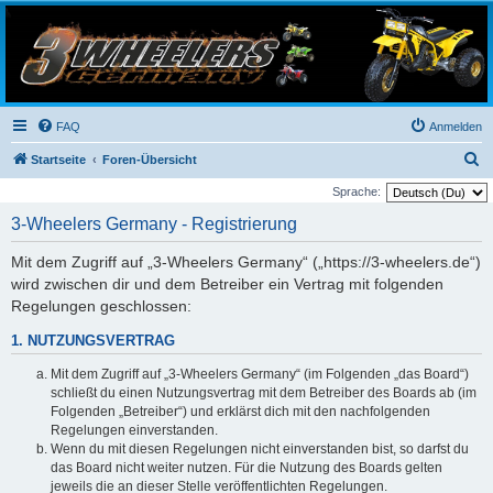
3-Wheelers Germany
Honda, Yamaha, Kawasaki Trike
FAQ
Anmelden
S
Startseite
Foren-Übersicht
u
Sprache:
c
3-Wheelers Germany - Registrierung
h
Mit dem Zugriff auf „3-Wheelers Germany“ („https://3-wheelers.de“)
e
wird zwischen dir und dem Betreiber ein Vertrag mit folgenden
Regelungen geschlossen:
1. NUTZUNGSVERTRAG
Mit dem Zugriff auf „3-Wheelers Germany“ (im Folgenden „das Board“)
schließt du einen Nutzungsvertrag mit dem Betreiber des Boards ab (im
Folgenden „Betreiber“) und erklärst dich mit den nachfolgenden
Regelungen einverstanden.
Wenn du mit diesen Regelungen nicht einverstanden bist, so darfst du
das Board nicht weiter nutzen. Für die Nutzung des Boards gelten
jeweils die an dieser Stelle veröffentlichten Regelungen.