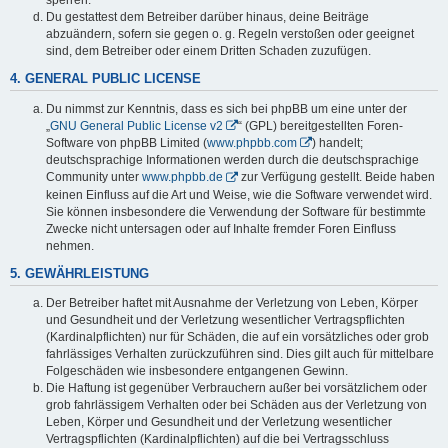
sperren.
Du gestattest dem Betreiber darüber hinaus, deine Beiträge
abzuändern, sofern sie gegen o. g. Regeln verstoßen oder geeignet
sind, dem Betreiber oder einem Dritten Schaden zuzufügen.
4. GENERAL PUBLIC LICENSE
Du nimmst zur Kenntnis, dass es sich bei phpBB um eine unter der
„
GNU General Public License v2
“ (GPL) bereitgestellten Foren-
Software von phpBB Limited (
www.phpbb.com
) handelt;
deutschsprachige Informationen werden durch die deutschsprachige
Community unter
www.phpbb.de
zur Verfügung gestellt. Beide haben
keinen Einfluss auf die Art und Weise, wie die Software verwendet wird.
Sie können insbesondere die Verwendung der Software für bestimmte
Zwecke nicht untersagen oder auf Inhalte fremder Foren Einfluss
nehmen.
5. GEWÄHRLEISTUNG
Der Betreiber haftet mit Ausnahme der Verletzung von Leben, Körper
und Gesundheit und der Verletzung wesentlicher Vertragspflichten
(Kardinalpflichten) nur für Schäden, die auf ein vorsätzliches oder grob
fahrlässiges Verhalten zurückzuführen sind. Dies gilt auch für mittelbare
Folgeschäden wie insbesondere entgangenen Gewinn.
Die Haftung ist gegenüber Verbrauchern außer bei vorsätzlichem oder
grob fahrlässigem Verhalten oder bei Schäden aus der Verletzung von
Leben, Körper und Gesundheit und der Verletzung wesentlicher
Vertragspflichten (Kardinalpflichten) auf die bei Vertragsschluss