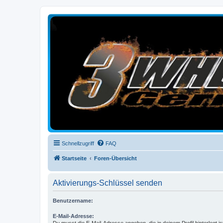
3-Wheelers Germany
Honda, Yamaha, Kawasaki Trike
Schnellzugriff
FAQ
Startseite
Foren-Übersicht
Aktivierungs-Schlüssel senden
Benutzername:
E-Mail-Adresse: