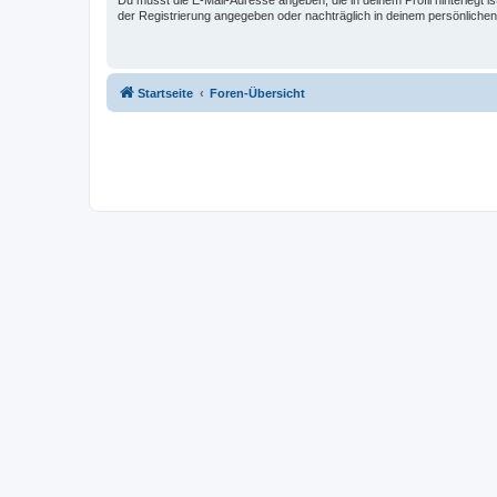
Du musst die E-Mail-Adresse angeben, die in deinem Profil hinterlegt is
der Registrierung angegeben oder nachträglich in deinem persönlichen
Startseite
Foren-Übersicht