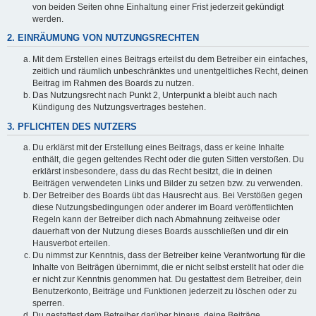
von beiden Seiten ohne Einhaltung einer Frist jederzeit gekündigt
werden.
2. EINRÄUMUNG VON NUTZUNGSRECHTEN
Mit dem Erstellen eines Beitrags erteilst du dem Betreiber ein einfaches,
zeitlich und räumlich unbeschränktes und unentgeltliches Recht, deinen
Beitrag im Rahmen des Boards zu nutzen.
Das Nutzungsrecht nach Punkt 2, Unterpunkt a bleibt auch nach
Kündigung des Nutzungsvertrages bestehen.
3. PFLICHTEN DES NUTZERS
Du erklärst mit der Erstellung eines Beitrags, dass er keine Inhalte
enthält, die gegen geltendes Recht oder die guten Sitten verstoßen. Du
erklärst insbesondere, dass du das Recht besitzt, die in deinen
Beiträgen verwendeten Links und Bilder zu setzen bzw. zu verwenden.
Der Betreiber des Boards übt das Hausrecht aus. Bei Verstößen gegen
diese Nutzungsbedingungen oder anderer im Board veröffentlichten
Regeln kann der Betreiber dich nach Abmahnung zeitweise oder
dauerhaft von der Nutzung dieses Boards ausschließen und dir ein
Hausverbot erteilen.
Du nimmst zur Kenntnis, dass der Betreiber keine Verantwortung für die
Inhalte von Beiträgen übernimmt, die er nicht selbst erstellt hat oder die
er nicht zur Kenntnis genommen hat. Du gestattest dem Betreiber, dein
Benutzerkonto, Beiträge und Funktionen jederzeit zu löschen oder zu
sperren.
Du gestattest dem Betreiber darüber hinaus, deine Beiträge