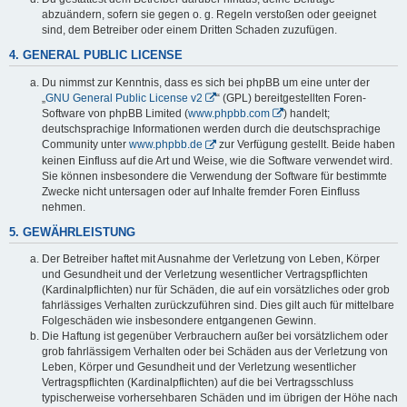
abzuändern, sofern sie gegen o. g. Regeln verstoßen oder geeignet
sind, dem Betreiber oder einem Dritten Schaden zuzufügen.
4. GENERAL PUBLIC LICENSE
Du nimmst zur Kenntnis, dass es sich bei phpBB um eine unter der
„
GNU General Public License v2
“ (GPL) bereitgestellten Foren-
Software von phpBB Limited (
www.phpbb.com
) handelt;
deutschsprachige Informationen werden durch die deutschsprachige
Community unter
www.phpbb.de
zur Verfügung gestellt. Beide haben
keinen Einfluss auf die Art und Weise, wie die Software verwendet wird.
Sie können insbesondere die Verwendung der Software für bestimmte
Zwecke nicht untersagen oder auf Inhalte fremder Foren Einfluss
nehmen.
5. GEWÄHRLEISTUNG
Der Betreiber haftet mit Ausnahme der Verletzung von Leben, Körper
und Gesundheit und der Verletzung wesentlicher Vertragspflichten
(Kardinalpflichten) nur für Schäden, die auf ein vorsätzliches oder grob
fahrlässiges Verhalten zurückzuführen sind. Dies gilt auch für mittelbare
Folgeschäden wie insbesondere entgangenen Gewinn.
Die Haftung ist gegenüber Verbrauchern außer bei vorsätzlichem oder
grob fahrlässigem Verhalten oder bei Schäden aus der Verletzung von
Leben, Körper und Gesundheit und der Verletzung wesentlicher
Vertragspflichten (Kardinalpflichten) auf die bei Vertragsschluss
typischerweise vorhersehbaren Schäden und im übrigen der Höhe nach