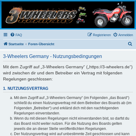
3-Wheelers Germany
Honda, Yamaha, Kawasaki Trike
FAQ
Registrieren
Anmelden
S
Startseite
Foren-Übersicht
u
3-Wheelers Germany - Nutzungsbedingungen
c
h
Mit dem Zugriff auf „3-Wheelers Germany“ („https://3-wheelers.de“)
wird zwischen dir und dem Betreiber ein Vertrag mit folgenden
e
Regelungen geschlossen:
1. NUTZUNGSVERTRAG
Mit dem Zugriff auf „3-Wheelers Germany“ (im Folgenden „das Board“)
schließt du einen Nutzungsvertrag mit dem Betreiber des Boards ab (im
Folgenden „Betreiber“) und erklärst dich mit den nachfolgenden
Regelungen einverstanden.
Wenn du mit diesen Regelungen nicht einverstanden bist, so darfst du
das Board nicht weiter nutzen. Für die Nutzung des Boards gelten
jeweils die an dieser Stelle veröffentlichten Regelungen.
Der Nutzungsvertrag wird auf unbestimmte Zeit geschlossen und kann