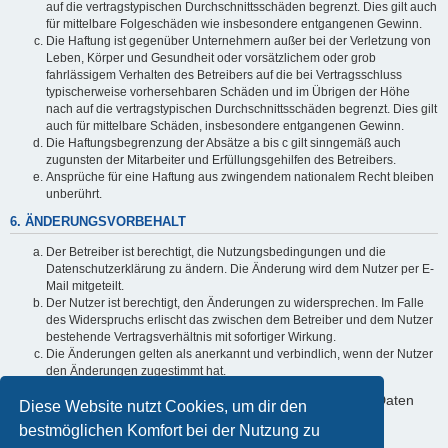
auf die vertragstypischen Durchschnittsschäden begrenzt. Dies gilt auch
für mittelbare Folgeschäden wie insbesondere entgangenen Gewinn.
Die Haftung ist gegenüber Unternehmern außer bei der Verletzung von
Leben, Körper und Gesundheit oder vorsätzlichem oder grob
fahrlässigem Verhalten des Betreibers auf die bei Vertragsschluss
typischerweise vorhersehbaren Schäden und im Übrigen der Höhe
nach auf die vertragstypischen Durchschnittsschäden begrenzt. Dies gilt
auch für mittelbare Schäden, insbesondere entgangenen Gewinn.
Die Haftungsbegrenzung der Absätze a bis c gilt sinngemäß auch
zugunsten der Mitarbeiter und Erfüllungsgehilfen des Betreibers.
Ansprüche für eine Haftung aus zwingendem nationalem Recht bleiben
unberührt.
6. ÄNDERUNGSVORBEHALT
Der Betreiber ist berechtigt, die Nutzungsbedingungen und die
Datenschutzerklärung zu ändern. Die Änderung wird dem Nutzer per E-
Mail mitgeteilt.
Der Nutzer ist berechtigt, den Änderungen zu widersprechen. Im Falle
des Widerspruchs erlischt das zwischen dem Betreiber und dem Nutzer
bestehende Vertragsverhältnis mit sofortiger Wirkung.
Die Änderungen gelten als anerkannt und verbindlich, wenn der Nutzer
den Änderungen zugestimmt hat.
Informationen über den Umgang mit deinen persönlichen Daten
Diese Website nutzt Cookies, um dir den
sind in der Datenschutzerklärung enthalten.
bestmöglichen Komfort bei der Nutzung zu