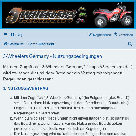
3-Wheelers Germany
Honda, Yamaha, Kawasaki Trike
FAQ
Registrieren
Anmelden
S
Startseite
Foren-Übersicht
u
3-Wheelers Germany - Nutzungsbedingungen
c
h
Mit dem Zugriff auf „3-Wheelers Germany“ („https://3-wheelers.de“)
wird zwischen dir und dem Betreiber ein Vertrag mit folgenden
e
Regelungen geschlossen:
1. NUTZUNGSVERTRAG
Mit dem Zugriff auf „3-Wheelers Germany“ (im Folgenden „das Board“)
schließt du einen Nutzungsvertrag mit dem Betreiber des Boards ab (im
Folgenden „Betreiber“) und erklärst dich mit den nachfolgenden
Regelungen einverstanden.
Wenn du mit diesen Regelungen nicht einverstanden bist, so darfst du
das Board nicht weiter nutzen. Für die Nutzung des Boards gelten
jeweils die an dieser Stelle veröffentlichten Regelungen.
Der Nutzungsvertrag wird auf unbestimmte Zeit geschlossen und kann