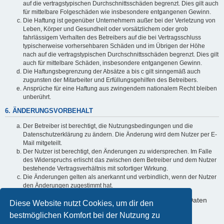
auf die vertragstypischen Durchschnittsschäden begrenzt. Dies gilt auch
für mittelbare Folgeschäden wie insbesondere entgangenen Gewinn.
Die Haftung ist gegenüber Unternehmern außer bei der Verletzung von
Leben, Körper und Gesundheit oder vorsätzlichem oder grob
fahrlässigem Verhalten des Betreibers auf die bei Vertragsschluss
typischerweise vorhersehbaren Schäden und im Übrigen der Höhe
nach auf die vertragstypischen Durchschnittsschäden begrenzt. Dies gilt
auch für mittelbare Schäden, insbesondere entgangenen Gewinn.
Die Haftungsbegrenzung der Absätze a bis c gilt sinngemäß auch
zugunsten der Mitarbeiter und Erfüllungsgehilfen des Betreibers.
Ansprüche für eine Haftung aus zwingendem nationalem Recht bleiben
unberührt.
6. ÄNDERUNGSVORBEHALT
Der Betreiber ist berechtigt, die Nutzungsbedingungen und die
Datenschutzerklärung zu ändern. Die Änderung wird dem Nutzer per E-
Mail mitgeteilt.
Der Nutzer ist berechtigt, den Änderungen zu widersprechen. Im Falle
des Widerspruchs erlischt das zwischen dem Betreiber und dem Nutzer
bestehende Vertragsverhältnis mit sofortiger Wirkung.
Die Änderungen gelten als anerkannt und verbindlich, wenn der Nutzer
den Änderungen zugestimmt hat.
Informationen über den Umgang mit deinen persönlichen Daten
Diese Website nutzt Cookies, um dir den
sind in der Datenschutzerklärung enthalten.
bestmöglichen Komfort bei der Nutzung zu