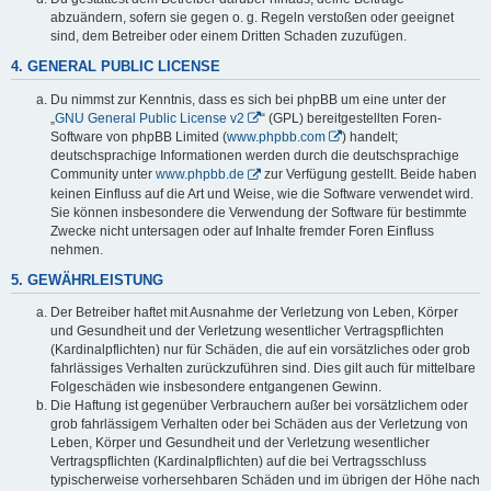
abzuändern, sofern sie gegen o. g. Regeln verstoßen oder geeignet
sind, dem Betreiber oder einem Dritten Schaden zuzufügen.
4. GENERAL PUBLIC LICENSE
Du nimmst zur Kenntnis, dass es sich bei phpBB um eine unter der
„
GNU General Public License v2
“ (GPL) bereitgestellten Foren-
Software von phpBB Limited (
www.phpbb.com
) handelt;
deutschsprachige Informationen werden durch die deutschsprachige
Community unter
www.phpbb.de
zur Verfügung gestellt. Beide haben
keinen Einfluss auf die Art und Weise, wie die Software verwendet wird.
Sie können insbesondere die Verwendung der Software für bestimmte
Zwecke nicht untersagen oder auf Inhalte fremder Foren Einfluss
nehmen.
5. GEWÄHRLEISTUNG
Der Betreiber haftet mit Ausnahme der Verletzung von Leben, Körper
und Gesundheit und der Verletzung wesentlicher Vertragspflichten
(Kardinalpflichten) nur für Schäden, die auf ein vorsätzliches oder grob
fahrlässiges Verhalten zurückzuführen sind. Dies gilt auch für mittelbare
Folgeschäden wie insbesondere entgangenen Gewinn.
Die Haftung ist gegenüber Verbrauchern außer bei vorsätzlichem oder
grob fahrlässigem Verhalten oder bei Schäden aus der Verletzung von
Leben, Körper und Gesundheit und der Verletzung wesentlicher
Vertragspflichten (Kardinalpflichten) auf die bei Vertragsschluss
typischerweise vorhersehbaren Schäden und im übrigen der Höhe nach