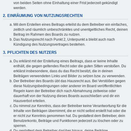
von beiden Seiten ohne Einhaltung einer Frist jederzeit gekündigt
werden.
2. EINRÄUMUNG VON NUTZUNGSRECHTEN
Mit dem Erstellen eines Beitrags erteilst du dem Betreiber ein einfaches,
zeitlich und räumlich unbeschränktes und unentgeltliches Recht, deinen
Beitrag im Rahmen des Boards zu nutzen.
Das Nutzungsrecht nach Punkt 2, Unterpunkt a bleibt auch nach
Kündigung des Nutzungsvertrages bestehen.
3. PFLICHTEN DES NUTZERS
Du erklärst mit der Erstellung eines Beitrags, dass er keine Inhalte
enthält, die gegen geltendes Recht oder die guten Sitten verstoßen. Du
erklärst insbesondere, dass du das Recht besitzt, die in deinen
Beiträgen verwendeten Links und Bilder zu setzen bzw. zu verwenden.
Der Betreiber des Boards übt das Hausrecht aus. Bei Verstößen gegen
diese Nutzungsbedingungen oder anderer im Board veröffentlichten
Regeln kann der Betreiber dich nach Abmahnung zeitweise oder
dauerhaft von der Nutzung dieses Boards ausschließen und dir ein
Hausverbot erteilen.
Du nimmst zur Kenntnis, dass der Betreiber keine Verantwortung für die
Inhalte von Beiträgen übernimmt, die er nicht selbst erstellt hat oder die
er nicht zur Kenntnis genommen hat. Du gestattest dem Betreiber, dein
Benutzerkonto, Beiträge und Funktionen jederzeit zu löschen oder zu
sperren.
Du gestattest dem Betreiber darüber hinaus, deine Beiträge