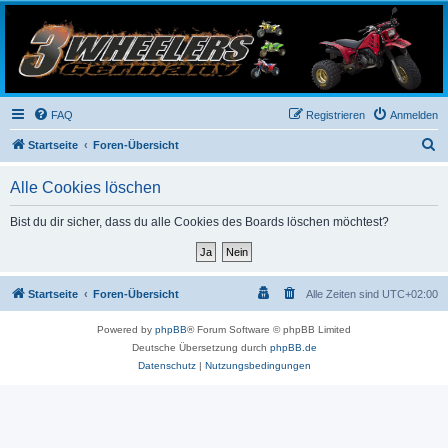
3-Wheelers Germany
Honda, Yamaha, Kawasaki Trike
FAQ
Registrieren
Anmelden
S
Startseite
Foren-Übersicht
u
Alle Cookies löschen
c
h
Bist du dir sicher, dass du alle Cookies des Boards löschen möchtest?
e
Startseite
Foren-Übersicht
Alle Zeiten sind
UTC+02:00
Powered by
phpBB
® Forum Software © phpBB Limited
Deutsche Übersetzung durch
phpBB.de
Datenschutz
|
Nutzungsbedingungen