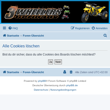
3-Wheelers Germany
Honda, Yamaha, Kawasaki Trike
FAQ
Registrieren
Anmelden
S
Startseite
Foren-Übersicht
u
Alle Cookies löschen
c
h
Bist du dir sicher, dass du alle Cookies des Boards löschen möchtest?
e
Startseite
Foren-Übersicht
Alle Zeiten sind
UTC+02:00
Powered by
phpBB
® Forum Software © phpBB Limited
Deutsche Übersetzung durch
phpBB.de
Datenschutz
|
Nutzungsbedingungen