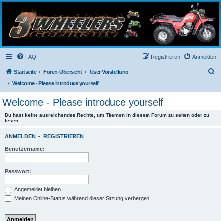
3-Wheelers Germany
Honda, Yamaha, Kawasaki Trike
FAQ
Registrieren
Anmelden
S
Startseite
Foren-Übersicht
User Vorstellung
u
Welcome - Please introduce yourself
c
Welcome - Please introduce yourself
h
Du hast keine ausreichenden Rechte, um Themen in diesem Forum zu sehen oder zu
e
lesen.
ANMELDEN
•
REGISTRIEREN
Benutzername:
Passwort:
Angemeldet bleiben
Meinen Online-Status während dieser Sitzung verbergen