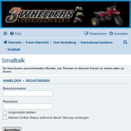
3-Wheelers Germany
Honda, Yamaha, Kawasaki Trike
FAQ
Registrieren
Anmelden
S
Startseite
Foren-Übersicht
User Vorstellung
International members
u
Smalltalk
c
Smalltalk
h
Du hast keine ausreichenden Rechte, um Themen in diesem Forum zu sehen oder zu
e
lesen.
ANMELDEN
•
REGISTRIEREN
Benutzername:
Passwort:
Angemeldet bleiben
Meinen Online-Status während dieser Sitzung verbergen