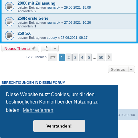
200X mit Zulassung
Letzter Beitrag von
ragnarok
«
29.06.2021, 15:09
Antworten:
2
250R erste Serie
Letzter Beitrag von
ragnarok
«
27.06.2021, 10:26
Antworten:
1
250 SX
Letzter Beitrag von
scooty
«
27.06.2021, 09:17
Neues Thema
Seite
1
von
50
1
2
3
4
5
50
Nächste
1238 Themen
…
Gehe zu
BERECHTIGUNGEN IN DIESEM FORUM
Du darfst
keine
neuen Themen in diesem Forum erstellen.
Du darfst
keine
Antworten zu Themen in diesem Forum erstellen.
Diese Website nutzt Cookies, um dir den
Du darfst deine Beiträge in diesem Forum
nicht
ändern.
bestmöglichen Komfort bei der Nutzung zu
Du darfst deine Beiträge in diesem Forum
nicht
löschen.
Du darfst
keine
Dateianhänge in diesem Forum erstellen.
bieten.
Mehr erfahren
Startseite
Foren-Übersicht
Alle Zeiten sind
UTC+02:00
Verstanden!
Powered by
phpBB
® Forum Software © phpBB Limited
Deutsche Übersetzung durch
phpBB.de
Datenschutz
|
Nutzungsbedingungen