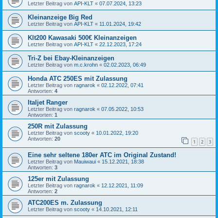
Letzter Beitrag von
API-KLT
«
07.07.2024, 13:23
Kleinanzeige Big Red
Letzter Beitrag von
API-KLT
«
11.01.2024, 19:42
Klt200 Kawasaki 500€ Kleinanzeigen
Letzter Beitrag von
API-KLT
«
22.12.2023, 17:24
Tri-Z bei Ebay-Kleinanzeigen
Letzter Beitrag von
m.c.krohn
«
02.02.2023, 06:49
Honda ATC 250ES mit Zulassung
Letzter Beitrag von
ragnarok
«
02.12.2022, 07:41
Antworten:
4
Italjet Ranger
Letzter Beitrag von
ragnarok
«
07.05.2022, 10:53
Antworten:
1
250R mit Zulassung
Letzter Beitrag von
scooty
«
10.01.2022, 19:20
Antworten:
20
1
2
3
Eine sehr seltene 180er ATC im Original Zustand!
Letzter Beitrag von
Mauiwaui
«
15.12.2021, 18:38
Antworten:
3
125er mit Zulassung
Letzter Beitrag von
ragnarok
«
12.12.2021, 11:09
Antworten:
2
ATC200ES m. Zulassung
Letzter Beitrag von
scooty
«
14.10.2021, 12:11