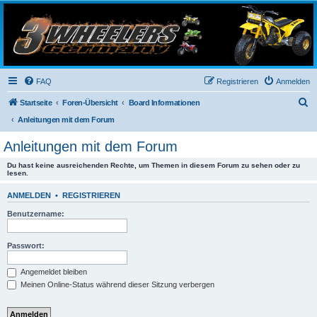
3-Wheelers Germany
Honda, Yamaha, Kawasaki Trike
FAQ
Registrieren
Anmelden
S
Startseite
Foren-Übersicht
Board Informationen
u
Anleitungen mit dem Forum
c
Anleitungen mit dem Forum
h
Du hast keine ausreichenden Rechte, um Themen in diesem Forum zu sehen oder zu
e
lesen.
ANMELDEN
•
REGISTRIEREN
Benutzername:
Passwort:
Angemeldet bleiben
Meinen Online-Status während dieser Sitzung verbergen