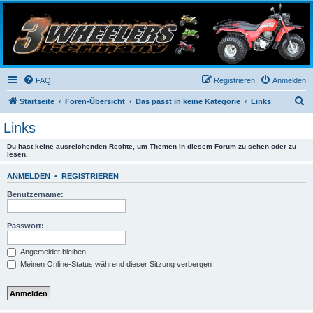
3-Wheelers Germany
Honda, Yamaha, Kawasaki Trike
FAQ
Registrieren
Anmelden
S
Startseite
Foren-Übersicht
Das passt in keine Kategorie
Links
u
Links
c
Du hast keine ausreichenden Rechte, um Themen in diesem Forum zu sehen oder zu
h
lesen.
e
ANMELDEN
•
REGISTRIEREN
Benutzername:
Passwort:
Angemeldet bleiben
Meinen Online-Status während dieser Sitzung verbergen