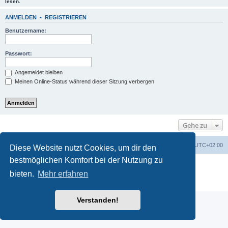
lesen.
ANMELDEN
•
REGISTRIEREN
Benutzername:
Passwort:
Angemeldet bleiben
Meinen Online-Status während dieser Sitzung verbergen
Gehe zu
Startseite
Foren-Übersicht
Alle Zeiten sind
UTC+02:00
Diese Website nutzt Cookies, um dir den
bestmöglichen Komfort bei der Nutzung zu
Powered by
phpBB
® Forum Software © phpBB Limited
bieten.
Mehr erfahren
Deutsche Übersetzung durch
phpBB.de
Datenschutz
|
Nutzungsbedingungen
Verstanden!