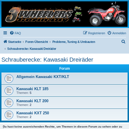
3-Wheelers Germany
Honda, Yamaha, Kawasaki Trike
FAQ
Registrieren
Anmelden
S
Startseite
Foren-Übersicht
Probleme, Tuning & Umbauten
u
Schrauberecke: Kawasaki Dreiräder
c
Schrauberecke: Kawasaki Dreiräder
h
Forum
e
Allgemein Kawasaki KXT/KLT
Kawasaki KLT 185
Themen:
5
Kawasaki KLT 200
Themen:
2
Kawasaki KXT 250
Themen:
2
Du hast keine ausreichenden Rechte, um Themen in diesem Forum zu sehen oder zu