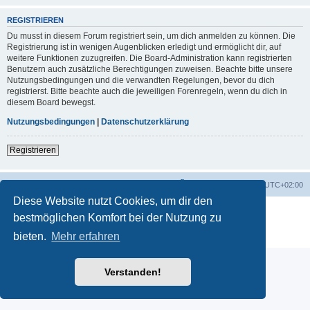
REGISTRIEREN
Du musst in diesem Forum registriert sein, um dich anmelden zu können. Die
Registrierung ist in wenigen Augenblicken erledigt und ermöglicht dir, auf
weitere Funktionen zuzugreifen. Die Board-Administration kann registrierten
Benutzern auch zusätzliche Berechtigungen zuweisen. Beachte bitte unsere
Nutzungsbedingungen und die verwandten Regelungen, bevor du dich
registrierst. Bitte beachte auch die jeweiligen Forenregeln, wenn du dich in
diesem Board bewegst.
Nutzungsbedingungen
|
Datenschutzerklärung
Registrieren
Startseite
Foren-Übersicht
Alle Zeiten sind
UTC+02:00
Diese Website nutzt Cookies, um dir den
Powered by
phpBB
® Forum Software © phpBB Limited
bestmöglichen Komfort bei der Nutzung zu
Deutsche Übersetzung durch
phpBB.de
bieten.
Mehr erfahren
Datenschutz
|
Nutzungsbedingungen
Verstanden!