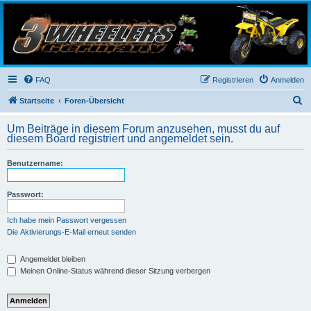
3-Wheelers Germany
Honda, Yamaha, Kawasaki Trike
FAQ
Registrieren
Anmelden
S
Startseite
Foren-Übersicht
u
Um Beiträge in diesem Forum anzusehen, musst du auf
c
diesem Board registriert und angemeldet sein.
h
Benutzername:
e
Passwort:
Ich habe mein Passwort vergessen
Die Aktivierungs-E-Mail erneut senden
Angemeldet bleiben
Meinen Online-Status während dieser Sitzung verbergen