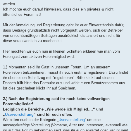
g
werden.
Ich möchte euch darauf hinweisen, dass dies ein privates & nicht
öffentliches Forum ist!
Mit der Anmeldung und Registrierung gebt ihr euer Einverständnis dafür,
dass Beiträge grundsätzlich nicht vorgeprüft werden, sich der Betreiber
von unrechtsmäßigen Beiträgen ausdrücklich distanziert und nicht für
diese verantwortlich zu machen ist.
Hier möchten wir euch nun in kleinen Schritten erklären wie man vom
Forengast zum aktiven Forenmitglied wird:
1.)
Momentan seid Ihr Gast in unserem Forum. Um an unserem
Forenleben teilzunehmen, müsst ihr euch erstmal registrieren. Dazu findet
ihr oben einen Schriftzug mit "registrieren". Bitte klickt auf diesen.
Danach füllt bitte das Formular aus und wählt euren Benutzernamen aus.
Ist dies geschehen klickt ihr auf Speichern.
2.)
Nach der Registrierung seid ihr noch keine vollwertigen
Forenmitglieder!
Lediglich die Bereiche „Wie werde ich Mitglied….“ und
„
Uservorstellung
“ sind für euch offen.
Wir bitten euch in der Kategorie „
Uservorstellung
“ um eine
aussagekräftige Vorstellung (Vorname, Alter und Interessen, eventuell wie
ihr auf das Forum gekommen seid, was ihr euch erwartet oder wer ihr seid