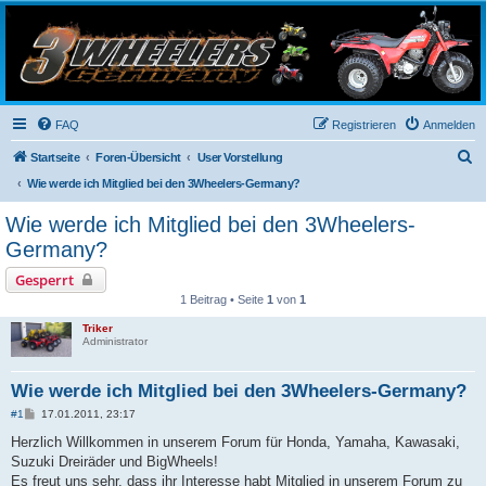
3-Wheelers Germany
Honda, Yamaha, Kawasaki Trike
FAQ
Registrieren
Anmelden
S
Startseite
Foren-Übersicht
User Vorstellung
u
Wie werde ich Mitglied bei den 3Wheelers-Germany?
c
Wie werde ich Mitglied bei den 3Wheelers-
h
Germany?
e
Gesperrt
1 Beitrag • Seite
1
von
1
Triker
Administrator
Wie werde ich Mitglied bei den 3Wheelers-Germany?
B
#1
17.01.2011, 23:17
e
i
Herzlich Willkommen in unserem Forum für Honda, Yamaha, Kawasaki,
t
Suzuki Dreiräder und BigWheels!
r
a
Es freut uns sehr, dass ihr Interesse habt Mitglied in unserem Forum zu