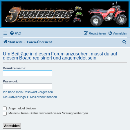
3-Wheelers Germany
Honda, Yamaha, Kawasaki Trike
FAQ
Registrieren
Anmelden
S
Startseite
Foren-Übersicht
u
Um Beiträge in diesem Forum anzusehen, musst du auf
c
diesem Board registriert und angemeldet sein.
h
Benutzername:
e
Passwort:
Ich habe mein Passwort vergessen
Die Aktivierungs-E-Mail erneut senden
Angemeldet bleiben
Meinen Online-Status während dieser Sitzung verbergen