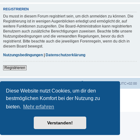
REGISTRIEREN
Du musst in diesem Forum registriert sein, um dich anmelden zu können. Die
Registrierung ist in wenigen Augenblicken erledigt und ermöglicht dir, auf
weitere Funktionen zuzugreifen. Die Board-Administration kann registrierten
Benutzern auch zusätzliche Berechtigungen zuweisen. Beachte bitte unsere
Nutzungsbedingungen und die verwandten Regelungen, bevor du dich
registrierst. Bitte beachte auch die jeweiligen Forenregeln, wenn du dich in
diesem Board bewegst.
Nutzungsbedingungen
|
Datenschutzerklärung
Registrieren
Startseite
Foren-Übersicht
Alle Zeiten sind
UTC+02:00
Diese Website nutzt Cookies, um dir den
Powered by
phpBB
® Forum Software © phpBB Limited
bestmöglichen Komfort bei der Nutzung zu
Deutsche Übersetzung durch
phpBB.de
bieten.
Mehr erfahren
Datenschutz
|
Nutzungsbedingungen
Verstanden!