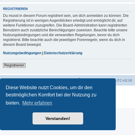
REGISTRIEREN
Du musst in diesem Forum registriert sein, um dich anmelden zu können. Die
Registrierung ist in wenigen Augenblicken erledigt und ermöglicht dir, auf
weitere Funktionen zuzugreifen. Die Board-Administration kann registrierten
Benutzern auch zusätzliche Berechtigungen zuweisen. Beachte bitte unsere
Nutzungsbedingungen und die verwandten Regelungen, bevor du dich
registrierst. Bitte beachte auch die jeweiligen Forenregeln, wenn du dich in
diesem Board bewegst.
Nutzungsbedingungen
|
Datenschutzerklärung
Registrieren
Startseite
Foren-Übersicht
Alle Zeiten sind
UTC+02:00
Diese Website nutzt Cookies, um dir den
Powered by
phpBB
® Forum Software © phpBB Limited
bestmöglichen Komfort bei der Nutzung zu
Deutsche Übersetzung durch
phpBB.de
bieten.
Mehr erfahren
Datenschutz
|
Nutzungsbedingungen
Verstanden!