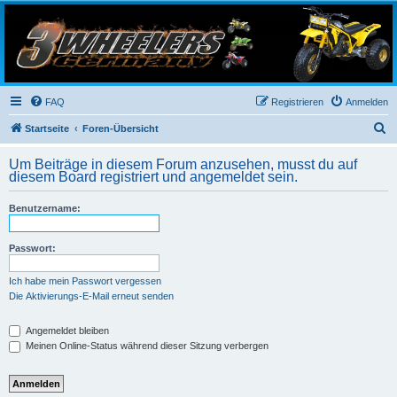
3-Wheelers Germany
Honda, Yamaha, Kawasaki Trike
FAQ
Registrieren
Anmelden
S
Startseite
Foren-Übersicht
u
Um Beiträge in diesem Forum anzusehen, musst du auf
c
diesem Board registriert und angemeldet sein.
h
Benutzername:
e
Passwort:
Ich habe mein Passwort vergessen
Die Aktivierungs-E-Mail erneut senden
Angemeldet bleiben
Meinen Online-Status während dieser Sitzung verbergen