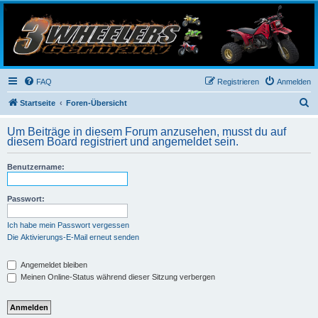
3-Wheelers Germany
Honda, Yamaha, Kawasaki Trike
FAQ
Registrieren
Anmelden
S
Startseite
Foren-Übersicht
u
Um Beiträge in diesem Forum anzusehen, musst du auf
c
diesem Board registriert und angemeldet sein.
h
Benutzername:
e
Passwort:
Ich habe mein Passwort vergessen
Die Aktivierungs-E-Mail erneut senden
Angemeldet bleiben
Meinen Online-Status während dieser Sitzung verbergen