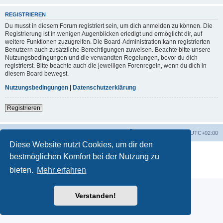
REGISTRIEREN
Du musst in diesem Forum registriert sein, um dich anmelden zu können. Die
Registrierung ist in wenigen Augenblicken erledigt und ermöglicht dir, auf
weitere Funktionen zuzugreifen. Die Board-Administration kann registrierten
Benutzern auch zusätzliche Berechtigungen zuweisen. Beachte bitte unsere
Nutzungsbedingungen und die verwandten Regelungen, bevor du dich
registrierst. Bitte beachte auch die jeweiligen Forenregeln, wenn du dich in
diesem Board bewegst.
Nutzungsbedingungen
|
Datenschutzerklärung
Registrieren
Startseite
Foren-Übersicht
Alle Zeiten sind
UTC+02:00
Diese Website nutzt Cookies, um dir den
Powered by
phpBB
® Forum Software © phpBB Limited
bestmöglichen Komfort bei der Nutzung zu
Deutsche Übersetzung durch
phpBB.de
bieten.
Mehr erfahren
Datenschutz
|
Nutzungsbedingungen
Verstanden!