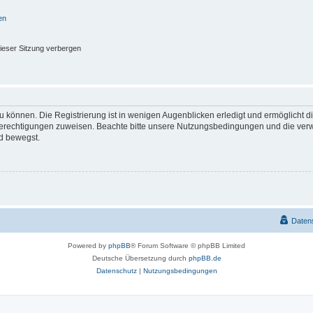
en
ieser Sitzung verbergen
 können. Die Registrierung ist in wenigen Augenblicken erledigt und ermöglicht di
 Berechtigungen zuweisen. Beachte bitte unsere Nutzungsbedingungen und die verwa
d bewegst.
Daten
Powered by
phpBB
® Forum Software © phpBB Limited
Deutsche Übersetzung durch
phpBB.de
Datenschutz
|
Nutzungsbedingungen