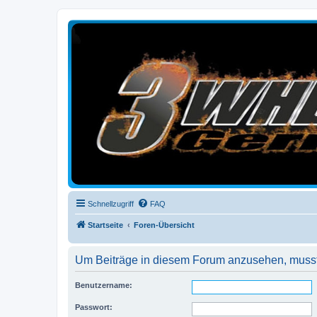
3-Wheelers Germany
Honda, Yamaha, Kawasaki Trike
Schnellzugriff
FAQ
Startseite
Foren-Übersicht
Um Beiträge in diesem Forum anzusehen, musst 
Benutzername:
Passwort: