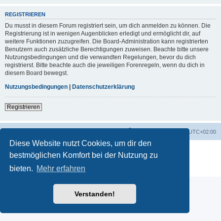
REGISTRIEREN
Du musst in diesem Forum registriert sein, um dich anmelden zu können. Die
Registrierung ist in wenigen Augenblicken erledigt und ermöglicht dir, auf
weitere Funktionen zuzugreifen. Die Board-Administration kann registrierten
Benutzern auch zusätzliche Berechtigungen zuweisen. Beachte bitte unsere
Nutzungsbedingungen und die verwandten Regelungen, bevor du dich
registrierst. Bitte beachte auch die jeweiligen Forenregeln, wenn du dich in
diesem Board bewegst.
Nutzungsbedingungen
|
Datenschutzerklärung
Registrieren
Startseite
Foren-Übersicht
Alle Zeiten sind
UTC+02:00
Diese Website nutzt Cookies, um dir den
Powered by
phpBB
® Forum Software © phpBB Limited
bestmöglichen Komfort bei der Nutzung zu
Deutsche Übersetzung durch
phpBB.de
bieten.
Mehr erfahren
Datenschutz
|
Nutzungsbedingungen
Verstanden!