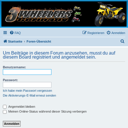
3-Wheelers Germany
Honda, Yamaha, Kawasaki Trike
FAQ
Registrieren
Anmelden
S
Startseite
Foren-Übersicht
u
Um Beiträge in diesem Forum anzusehen, musst du auf
c
diesem Board registriert und angemeldet sein.
h
Benutzername:
e
Passwort:
Ich habe mein Passwort vergessen
Die Aktivierungs-E-Mail erneut senden
Angemeldet bleiben
Meinen Online-Status während dieser Sitzung verbergen