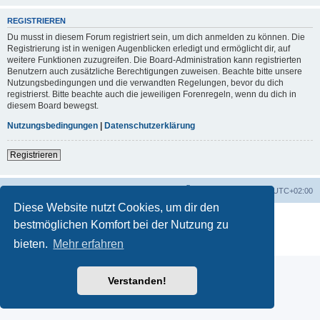
REGISTRIEREN
Du musst in diesem Forum registriert sein, um dich anmelden zu können. Die
Registrierung ist in wenigen Augenblicken erledigt und ermöglicht dir, auf
weitere Funktionen zuzugreifen. Die Board-Administration kann registrierten
Benutzern auch zusätzliche Berechtigungen zuweisen. Beachte bitte unsere
Nutzungsbedingungen und die verwandten Regelungen, bevor du dich
registrierst. Bitte beachte auch die jeweiligen Forenregeln, wenn du dich in
diesem Board bewegst.
Nutzungsbedingungen
|
Datenschutzerklärung
Registrieren
Startseite
Foren-Übersicht
Alle Zeiten sind
UTC+02:00
Diese Website nutzt Cookies, um dir den
Powered by
phpBB
® Forum Software © phpBB Limited
bestmöglichen Komfort bei der Nutzung zu
Deutsche Übersetzung durch
phpBB.de
bieten.
Mehr erfahren
Datenschutz
|
Nutzungsbedingungen
Verstanden!