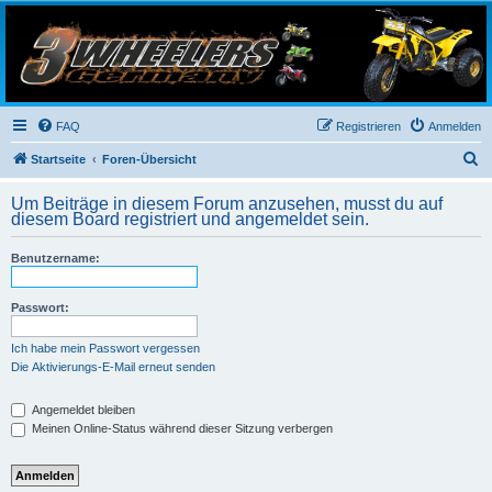
3-Wheelers Germany
Honda, Yamaha, Kawasaki Trike
FAQ
Registrieren
Anmelden
S
Startseite
Foren-Übersicht
u
Um Beiträge in diesem Forum anzusehen, musst du auf
c
diesem Board registriert und angemeldet sein.
h
Benutzername:
e
Passwort:
Ich habe mein Passwort vergessen
Die Aktivierungs-E-Mail erneut senden
Angemeldet bleiben
Meinen Online-Status während dieser Sitzung verbergen