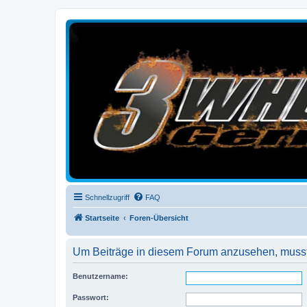
3-Wheelers Germany
Honda, Yamaha, Kawasaki Trike
Schnellzugriff
FAQ
Startseite
Foren-Übersicht
Um Beiträge in diesem Forum anzusehen, musst 
Benutzername:
Passwort: