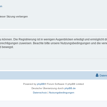
en
ieser Sitzung verbergen
 können. Die Registrierung ist in wenigen Augenblicken erledigt und ermöglicht di
 Berechtigungen zuweisen. Beachte bitte unsere Nutzungsbedingungen und die verwa
d bewegst.
Daten
Powered by
phpBB
® Forum Software © phpBB Limited
Deutsche Übersetzung durch
phpBB.de
Datenschutz
|
Nutzungsbedingungen