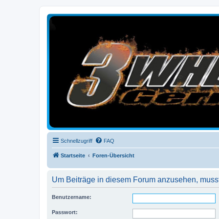
3-Wheelers Germany
Honda, Yamaha, Kawasaki Trike
Schnellzugriff
FAQ
Startseite
Foren-Übersicht
Um Beiträge in diesem Forum anzusehen, musst 
Benutzername:
Passwort: