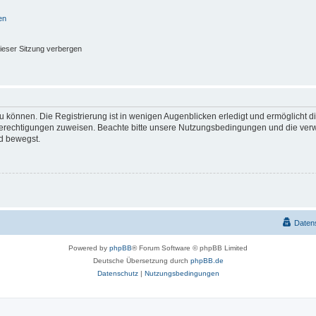
en
ieser Sitzung verbergen
 können. Die Registrierung ist in wenigen Augenblicken erledigt und ermöglicht di
 Berechtigungen zuweisen. Beachte bitte unsere Nutzungsbedingungen und die verwa
d bewegst.
Daten
Powered by
phpBB
® Forum Software © phpBB Limited
Deutsche Übersetzung durch
phpBB.de
Datenschutz
|
Nutzungsbedingungen