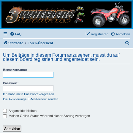
3-Wheelers Germany
Honda, Yamaha, Kawasaki Trike
FAQ
Registrieren
Anmelden
S
Startseite
Foren-Übersicht
u
Um Beiträge in diesem Forum anzusehen, musst du auf
c
diesem Board registriert und angemeldet sein.
h
Benutzername:
e
Passwort:
Ich habe mein Passwort vergessen
Die Aktivierungs-E-Mail erneut senden
Angemeldet bleiben
Meinen Online-Status während dieser Sitzung verbergen