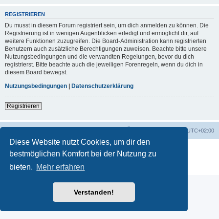
REGISTRIEREN
Du musst in diesem Forum registriert sein, um dich anmelden zu können. Die
Registrierung ist in wenigen Augenblicken erledigt und ermöglicht dir, auf
weitere Funktionen zuzugreifen. Die Board-Administration kann registrierten
Benutzern auch zusätzliche Berechtigungen zuweisen. Beachte bitte unsere
Nutzungsbedingungen und die verwandten Regelungen, bevor du dich
registrierst. Bitte beachte auch die jeweiligen Forenregeln, wenn du dich in
diesem Board bewegst.
Nutzungsbedingungen
|
Datenschutzerklärung
Registrieren
Startseite
Foren-Übersicht
Alle Zeiten sind
UTC+02:00
Diese Website nutzt Cookies, um dir den
Powered by
phpBB
® Forum Software © phpBB Limited
bestmöglichen Komfort bei der Nutzung zu
Deutsche Übersetzung durch
phpBB.de
bieten.
Mehr erfahren
Datenschutz
|
Nutzungsbedingungen
Verstanden!