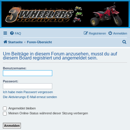
3-Wheelers Germany
Honda, Yamaha, Kawasaki Trike
FAQ
Registrieren
Anmelden
S
Startseite
Foren-Übersicht
u
Um Beiträge in diesem Forum anzusehen, musst du auf
c
diesem Board registriert und angemeldet sein.
h
Benutzername:
e
Passwort:
Ich habe mein Passwort vergessen
Die Aktivierungs-E-Mail erneut senden
Angemeldet bleiben
Meinen Online-Status während dieser Sitzung verbergen