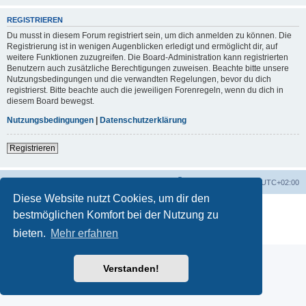
REGISTRIEREN
Du musst in diesem Forum registriert sein, um dich anmelden zu können. Die
Registrierung ist in wenigen Augenblicken erledigt und ermöglicht dir, auf
weitere Funktionen zuzugreifen. Die Board-Administration kann registrierten
Benutzern auch zusätzliche Berechtigungen zuweisen. Beachte bitte unsere
Nutzungsbedingungen und die verwandten Regelungen, bevor du dich
registrierst. Bitte beachte auch die jeweiligen Forenregeln, wenn du dich in
diesem Board bewegst.
Nutzungsbedingungen
|
Datenschutzerklärung
Registrieren
Startseite
Foren-Übersicht
Alle Zeiten sind
UTC+02:00
Diese Website nutzt Cookies, um dir den
Powered by
phpBB
® Forum Software © phpBB Limited
bestmöglichen Komfort bei der Nutzung zu
Deutsche Übersetzung durch
phpBB.de
bieten.
Mehr erfahren
Datenschutz
|
Nutzungsbedingungen
Verstanden!