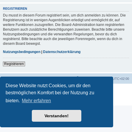
REGISTRIEREN
Du musst in diesem Forum registriert sein, um dich anmelden zu können. Die
Registrierung ist in wenigen Augenblicken erledigt und ermöglicht dir, auf
weitere Funktionen zuzugreifen. Die Board-Administration kann registrierten
Benutzern auch zusätzliche Berechtigungen zuweisen. Beachte bitte unsere
Nutzungsbedingungen und die verwandten Regelungen, bevor du dich
registrierst. Bitte beachte auch die jeweiligen Forenregeln, wenn du dich in
diesem Board bewegst.
Nutzungsbedingungen
|
Datenschutzerklärung
Registrieren
Startseite
Foren-Übersicht
Alle Zeiten sind
UTC+02:00
Diese Website nutzt Cookies, um dir den
Powered by
phpBB
® Forum Software © phpBB Limited
bestmöglichen Komfort bei der Nutzung zu
Deutsche Übersetzung durch
phpBB.de
bieten.
Mehr erfahren
Datenschutz
|
Nutzungsbedingungen
Verstanden!