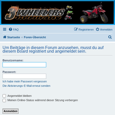
3-Wheelers Germany
Honda, Yamaha, Kawasaki Trike
FAQ
Registrieren
Anmelden
S
Startseite
Foren-Übersicht
u
Um Beiträge in diesem Forum anzusehen, musst du auf
c
diesem Board registriert und angemeldet sein.
h
Benutzername:
e
Passwort:
Ich habe mein Passwort vergessen
Die Aktivierungs-E-Mail erneut senden
Angemeldet bleiben
Meinen Online-Status während dieser Sitzung verbergen